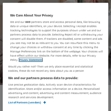
We Care About Your Privacy
We and our
889
partners store and access personal data, like browsing
data or unique identifiers, on your device. Selecting I Accept enables
tracking technologies to support the purposes shown under we and our
partners process data to provide. Selecting Reject All or withdrawing your
consent will disable them. If trackers are disabled, some content and ads
you see may not be as relevant to you. You can resurface this menu to
change your choices or withdraw consent at any time by clicking the
Manage Preferences link on the bottom of the webpage. Your choices will
have effect within our Website. For more details, refer to our Privacy
Policy.
Privacy Statement
Would you rather not? Then we only place essential and statistical
cookies, these do not record any data about you as a person
We and our partners process data to provide:
Use precise geolocation data. Actively scan device characteristics for
identification. Store and/or access information on a device. Personalised
advertising and content, advertising and content measurement, audience
Er zijn van die momenten waarop de
research and services development.
List of Partners (vendors)
tijd even stil lijkt te staan: bij het