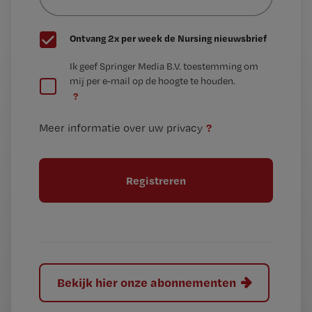
wachtwoord
G
Ontvang 2x per week de Nursing nieuwsbrief
e
G
Ik geef Springer Media B.V. toestemming om
e
mij per e-mail op de hoogte te houden.
e
n
?
e
t
n
i
?
Meer informatie over uw privacy
t
t
i
e
t
l
e
l
?
Bekijk hier onze abonnementen