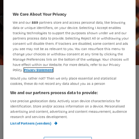
We Care About Your Privacy
We and our
889
partners store and access personal data, like browsing
data or unique identifiers, on your device. Selecting I Accept enables
tracking technologies to support the purposes shown under we and our
partners process data to provide. Selecting Reject All or withdrawing your
consent will disable them. If trackers are disabled, some content and ads
you see may not be as relevant to you. You can resurface this menu to
change your choices or withdraw consent at any time by clicking the
Manage Preferences link on the bottom of the webpage. Your choices will
have effect within our Website. For more details, refer to our Privacy
Policy.
Privacy Statement
Would you rather not? Then we only place essential and statistical
Als jij als verpleegkundige betrokken
cookies, these do not record any data about you as a person
bent bij de zorg voor ongeneeslijk
We and our partners process data to provide:
zieken en stervenden, heb je dan
Use precise geolocation data. Actively scan device characteristics for
identification. Store and/or access information on a device. Personalised
voldoende oog voor hun
advertising and content, advertising and content measurement, audience
research and services development.
(klein)kinderen?
List of Partners (vendors)
Registreren