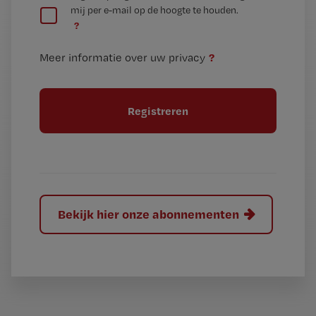
mij per e-mail op de hoogte te houden.
e
n
?
e
t
n
i
?
Meer informatie over uw privacy
t
t
i
e
t
l
e
l
?
Bekijk hier onze abonnementen