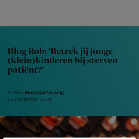
Nursing
W
Skip
Skip
Skip
voor
m
Inloggen
to
to
to
verpleegkundigen
wi
primary
main
footer
jo
navigation
content
Reader
st
Interactions
be
Blog Rob: 'Betrek jij jonge
(klein)kinderen bij sterven
patiënt?'
Redactie Nursing
Auteur:
30 december 2019