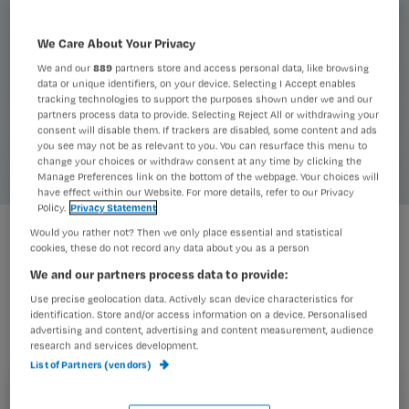
We Care About Your Privacy
We and our
889
partners store and access personal data, like browsing
data or unique identifiers, on your device. Selecting I Accept enables
tracking technologies to support the purposes shown under we and our
partners process data to provide. Selecting Reject All or withdrawing your
consent will disable them. If trackers are disabled, some content and ads
you see may not be as relevant to you. You can resurface this menu to
change your choices or withdraw consent at any time by clicking the
Manage Preferences link on the bottom of the webpage. Your choices will
have effect within our Website. For more details, refer to our Privacy
Policy.
Privacy Statement
Would you rather not? Then we only place essential and statistical
cookies, these do not record any data about you as a person
Als verpleegkundige weet je hoe te
We and our partners process data to provide:
reageren op verhalen van ernstige
Use precise geolocation data. Actively scan device characteristics for
zieke patiënten, maar voor naasten
identification. Store and/or access information on a device. Personalised
advertising and content, advertising and content measurement, audience
van een patiënt is dat vaak lastig. Rob
research and services development.
Bruntink vertelt welke valkuilen op de
List of Partners (vendors)
loer liggen en wat je mensen hierover
Registreren