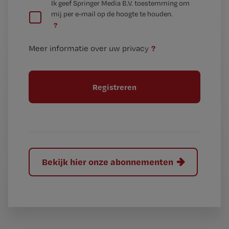
G
Ik geef Springer Media B.V. toestemming om
e
mij per e-mail op de hoogte te houden.
e
n
?
e
t
n
i
?
Meer informatie over uw privacy
t
t
i
e
t
l
e
l
?
Bekijk hier onze abonnementen