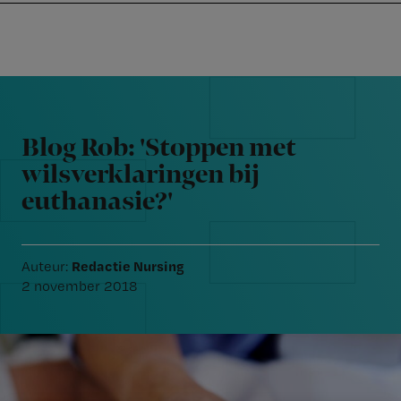
Nursing
W
Skip
Skip
Skip
voor
m
Inloggen
to
to
to
verpleegkundigen
wi
primary
main
footer
jo
navigation
content
Reader
st
Interactions
be
Blog Rob: 'Stoppen met
wilsverklaringen bij
euthanasie?'
Redactie Nursing
Auteur:
2 november 2018