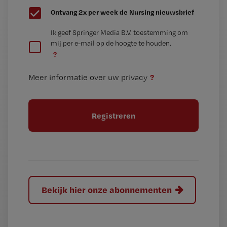
G
Ontvang 2x per week de Nursing nieuwsbrief
e
G
Ik geef Springer Media B.V. toestemming om
e
mij per e-mail op de hoogte te houden.
e
n
?
e
t
n
i
?
Meer informatie over uw privacy
t
t
i
e
t
l
e
l
?
Bekijk hier onze abonnementen