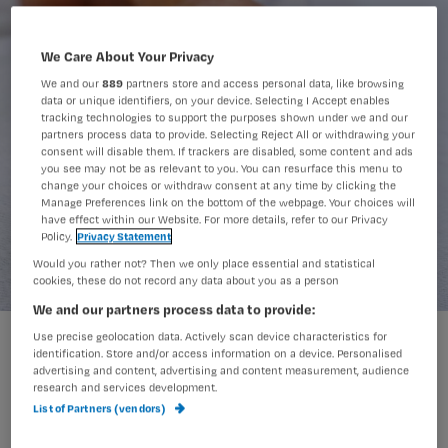
We Care About Your Privacy
We and our
889
partners store and access personal data, like browsing
data or unique identifiers, on your device. Selecting I Accept enables
tracking technologies to support the purposes shown under we and our
partners process data to provide. Selecting Reject All or withdrawing your
consent will disable them. If trackers are disabled, some content and ads
you see may not be as relevant to you. You can resurface this menu to
change your choices or withdraw consent at any time by clicking the
Manage Preferences link on the bottom of the webpage. Your choices will
have effect within our Website. For more details, refer to our Privacy
Policy.
Privacy Statement
Would you rather not? Then we only place essential and statistical
cookies, these do not record any data about you as a person
We and our partners process data to provide:
Use precise geolocation data. Actively scan device characteristics for
identification. Store and/or access information on a device. Personalised
Euthanasie bij vergevorderde
advertising and content, advertising and content measurement, audience
research and services development.
dementie is een drijfzandonderwerp,
List of Partners (vendors)
schrijft Rob. Dat is altijd al geweest, en