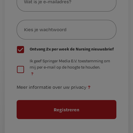
je
e-
Kies
mailadres?
je
*
wachtwoord
G
Ontvang 2x per week de Nursing nieuwsbrief
e
G
Ik geef Springer Media B.V. toestemming om
e
mij per e-mail op de hoogte te houden.
e
n
?
e
t
n
i
?
Meer informatie over uw privacy
t
t
i
e
t
l
e
l
?