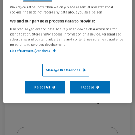
De bekendheid van palliatieve zorg
Would you rather not? Then we only place essential and statistical
cookies, these do not record any data about you as a person
groeit. Dat betekent dat een patiënt je
We and our partners process data to provide:
zomaar eens kan vragen: ‘Moet ik al
Use precise geolocation data. Actively scan device characteristics for
palliatieve zorg krijgen?’ Een
identification. Store and/or access information on a device. Personalised
advertising and content, advertising and content measurement, audience
eenvoudige vraag, die helaas minder
research and services development.
makkelijk te beantwoorden is.
List of Partners (vendors)
Registreren
Wil je dit artikel lezen?
Manage Preferences
Dat de vraag
Maak gratis een account aan en lees 2
…
Reject All
I Accept
artikelen gratis per maand
Al een account of abonnement?
Log dan in
Wat
is