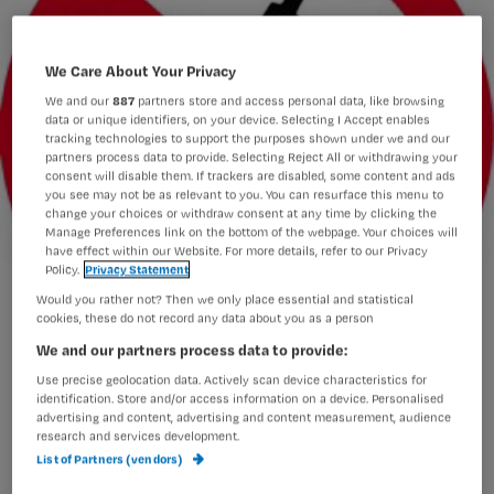
We Care About Your Privacy
We and our
887
partners store and access personal data, like browsing
data or unique identifiers, on your device. Selecting I Accept enables
tracking technologies to support the purposes shown under we and our
partners process data to provide. Selecting Reject All or withdrawing your
consent will disable them. If trackers are disabled, some content and ads
you see may not be as relevant to you. You can resurface this menu to
change your choices or withdraw consent at any time by clicking the
Manage Preferences link on the bottom of the webpage. Your choices will
have effect within our Website. For more details, refer to our Privacy
Policy.
Privacy Statement
Would you rather not? Then we only place essential and statistical
cookies, these do not record any data about you as a person
We and our partners process data to provide:
Use precise geolocation data. Actively scan device characteristics for
identification. Store and/or access information on a device. Personalised
advertising and content, advertising and content measurement, audience
Op mijn daghospitaal komt van alles.
research and services development.
List of Partners (vendors)
Nou ja, patiënten met van alles, moet