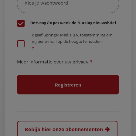
je
*
wachtwoord
G
Ontvang 2x per week de Nursing nieuwsbrief
e
G
Ik geef Springer Media B.V. toestemming om
e
mij per e-mail op de hoogte te houden.
e
n
?
e
t
n
i
?
Meer informatie over uw privacy
t
t
i
e
t
l
e
l
?
Bekijk hier onze abonnementen