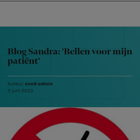
Nursing
W
Skip
Skip
Skip
voor
m
Inloggen
to
to
to
verpleegkundigen
wi
primary
main
footer
jo
navigation
content
Reader
st
Interactions
be
Blog Sandra: 'Bellen voor mijn
patiënt'
exed-admin
Auteur:
3 juni 2013