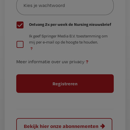
je
*
wachtwoord
G
Ontvang 2x per week de Nursing nieuwsbrief
e
G
Ik geef Springer Media B.V. toestemming om
e
mij per e-mail op de hoogte te houden.
e
n
?
e
t
n
i
?
Meer informatie over uw privacy
t
t
i
e
t
l
e
l
?
Bekijk hier onze abonnementen