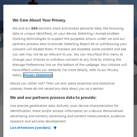
We Care About Your Privacy
We and our
889
partners store and access personal data, like browsing
data or unique identifiers, on your device. Selecting I Accept enables
tracking technologies to support the purposes shown under we and our
partners process data to provide. Selecting Reject All or withdrawing your
consent will disable them. If trackers are disabled, some content and ads
you see may not be as relevant to you. You can resurface this menu to
change your choices or withdraw consent at any time by clicking the
Manage Preferences link on the bottom of the webpage. Your choices will
have effect within our Website. For more details, refer to our Privacy
Policy.
Privacy Statement
Would you rather not? Then we only place essential and statistical
cookies, these do not record any data about you as a person
We and our partners process data to provide:
Use precise geolocation data. Actively scan device characteristics for
identification. Store and/or access information on a device. Personalised
advertising and content, advertising and content measurement, audience
Na haar vakantie in Griekenland moest
research and services development.
List of Partners (vendors)
Sandra heel hard lachen om de