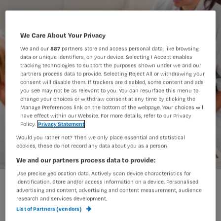
We Care About Your Privacy
We and our
887
partners store and access personal data, like browsing
data or unique identifiers, on your device. Selecting I Accept enables
tracking technologies to support the purposes shown under we and our
partners process data to provide. Selecting Reject All or withdrawing your
consent will disable them. If trackers are disabled, some content and ads
you see may not be as relevant to you. You can resurface this menu to
change your choices or withdraw consent at any time by clicking the
Manage Preferences link on the bottom of the webpage. Your choices will
have effect within our Website. For more details, refer to our Privacy
Policy.
Privacy Statement
Would you rather not? Then we only place essential and statistical
cookies, these do not record any data about you as a person
We and our partners process data to provide:
Use precise geolocation data. Actively scan device characteristics for
identification. Store and/or access information on a device. Personalised
advertising and content, advertising and content measurement, audience
Artsen en verpleegkundigen springen
research and services development.
tegenwoordig heel zorgvuldig en
List of Partners (vendors)