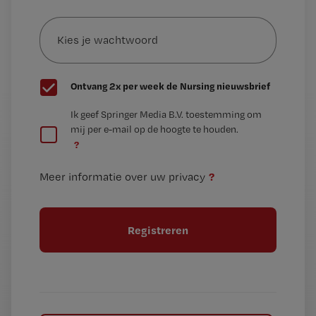
e-
Kies
mailadres?
je
*
wachtwoord
G
Ontvang 2x per week de Nursing nieuwsbrief
e
G
Ik geef Springer Media B.V. toestemming om
e
mij per e-mail op de hoogte te houden.
e
n
?
e
t
n
i
?
Meer informatie over uw privacy
t
t
i
e
t
l
e
l
?