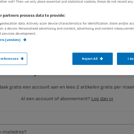
ther not? Then we only place essential and statistical cookies, these do not record any
r partners process data to provide:
geolocation data. Actively scan device characteristics for identification. Store and/or ac
on a device. Personalised advertising and content, advertising and content measuremen
d services development.
ners (vendors)
Verpleegkundigen staan er nou niet echt
doen. Of dat ze strijden; laat staan voor z
Registreren
references
Reject All
I A
collega’s die ORT over vakantie terugeis
Wil je dit artikel lezen?
aak gratis een account aan en lees 2 artikelen gratis per maa
Al een account of abonnement?
Log dan in