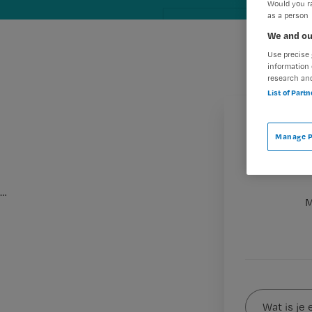
Would you ra
as a person
We and ou
Use precise 
information 
research an
List of Part
Manage P
…
M
Wat
is