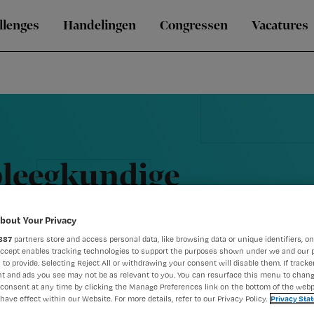
llenges
Handelingen
Congressen
Vacatures
pleegkundige
bout Your Privacy
887
partners store and access personal data, like browsing data or unique identifiers, on
Accept enables tracking technologies to support the purposes shown under we and our 
 to provide. Selecting Reject All or withdrawing your consent will disable them. If tracker
t and ads you see may not be as relevant to you. You can resurface this menu to chan
consent at any time by clicking the Manage Preferences link on the bottom of the webp
have effect within our Website. For more details, refer to our Privacy Policy.
Privacy Sta