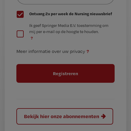
G
Ontvang 2x per week de Nursing nieuwsbrief
e
G
Ik geef Springer Media B.V. toestemming om
e
mij per e-mail op de hoogte te houden.
e
n
?
e
t
n
i
?
Meer informatie over uw privacy
t
t
i
e
t
l
e
l
?
Bekijk hier onze abonnementen