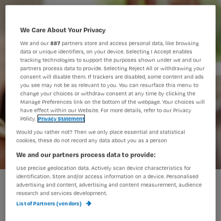
We Care About Your Privacy
We and our
887
partners store and access personal data, like browsing
data or unique identifiers, on your device. Selecting I Accept enables
tracking technologies to support the purposes shown under we and our
partners process data to provide. Selecting Reject All or withdrawing your
consent will disable them. If trackers are disabled, some content and ads
you see may not be as relevant to you. You can resurface this menu to
change your choices or withdraw consent at any time by clicking the
Manage Preferences link on the bottom of the webpage. Your choices will
have effect within our Website. For more details, refer to our Privacy
Policy.
Privacy Statement
Would you rather not? Then we only place essential and statistical
cookies, these do not record any data about you as a person
We and our partners process data to provide:
Use precise geolocation data. Actively scan device characteristics for
identification. Store and/or access information on a device. Personalised
advertising and content, advertising and content measurement, audience
research and services development.
Sandra gaat weer terug naar school.
List of Partners (vendors)
Dat is even wennen. Maar wat voor