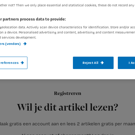
ther not? Then we only place essential and statistical cookies, these do not record any
r partners process data to provide:
Redactie Nursing
26 oktober
Auteur:
geolocation data. Actively scan device characteristics for identification. Store and/or ac
on a device. Personalised advertising and content, advertising and content measuremen
d services development.
ners (vendors)
references
Reject All
I A
Een verpleegkundige moet veel kunnen, sc
sneller rennen dan het geluid, zwaar tille
Registreren
Dit is geen nieuws.
We moesten dat altijd al. Maar we zijn
Wil je dit artikel lezen?
aak gratis een account aan en lees 2 artikelen gratis per maa