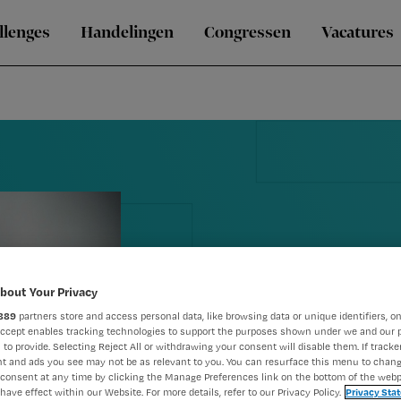
llenges
Handelingen
Congressen
Vacatures
bout Your Privacy
889
partners store and access personal data, like browsing data or unique identifiers, on
Blog Sandra:
Accept enables tracking technologies to support the purposes shown under we and our 
 to provide. Selecting Reject All or withdrawing your consent will disable them. If tracker
t and ads you see may not be as relevant to you. You can resurface this menu to chan
huis, hoog en
consent at any time by clicking the Manage Preferences link on the bottom of the webp
have effect within our Website. For more details, refer to our Privacy Policy.
Privacy Sta