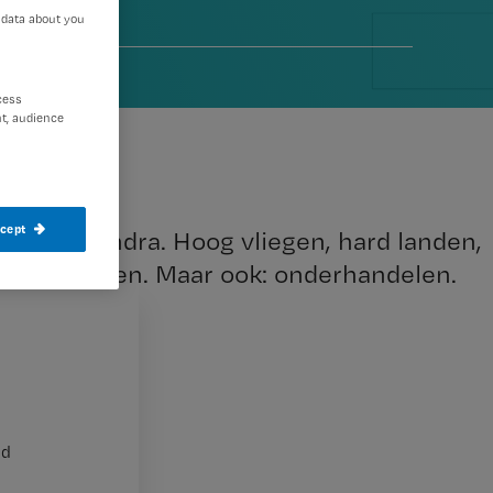
 data about you
 2018
cess
t, audience
ccept
hrijft Sandra. Hoog vliegen, hard landen,
n, veel weten. Maar ook: onderhandelen.
nd