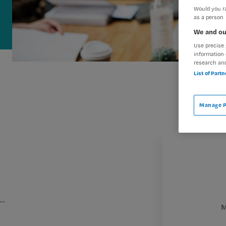
Would you ra
as a person
We and ou
Use precise 
information 
research an
List of Part
Manage P
…
M