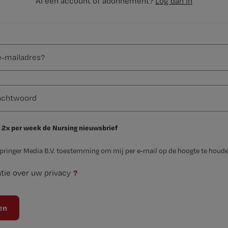
Al een account of abonnement?
Log dan in
 2x per week de Nursing nieuwsbrief
Springer Media B.V. toestemming om mij per e-mail op de hoogte te houde
?
tie over uw privacy