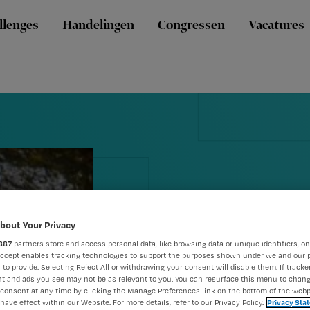
llenges
Handelingen
Congressen
Vacatures
bout Your Privacy
887
partners store and access personal data, like browsing data or unique identifiers, on
Blog Theo: '
Accept enables tracking technologies to support the purposes shown under we and our 
 to provide. Selecting Reject All or withdrawing your consent will disable them. If tracker
t and ads you see may not be as relevant to you. You can resurface this menu to chan
verpleging'
consent at any time by clicking the Manage Preferences link on the bottom of the webp
have effect within our Website. For more details, refer to our Privacy Policy.
Privacy Sta