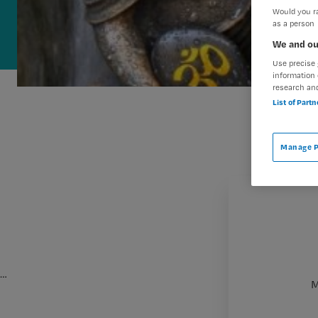
Would you ra
as a person
We and ou
Use precise 
information 
research an
List of Part
Manage P
…
M