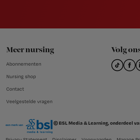
Footer
Meer nursing
Volg on
Abonnementen
Nursing shop
Contact
Veelgestelde vragen
© BSL Media & Learning, onderdeel v
Privacy Statement
Disclaimer
Voorwaarden
Manage Pr