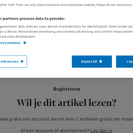
ther not? Then we only place essential and statistical cookies, these do not record any
r partners process data to provide:
exed-admin
15 april 2016
Auteur:
geolocation data. Actively scan device characteristics for identification. Store and/or ac
on a device. Personalised advertising and content, advertising and content measuremen
d services development.
ners (vendors)
references
Reject All
I A
Mindfulness, wat is dat eigenlijk? En wat
Docent Theo Niessen gelooft in het nut va
blogs uit waarom en hoe. Vandaag blog 1.
Registreren
Wil je dit artikel lezen?
aak gratis een account aan en lees 2 artikelen gratis per maa
Al een account of abonnement?
Log dan in