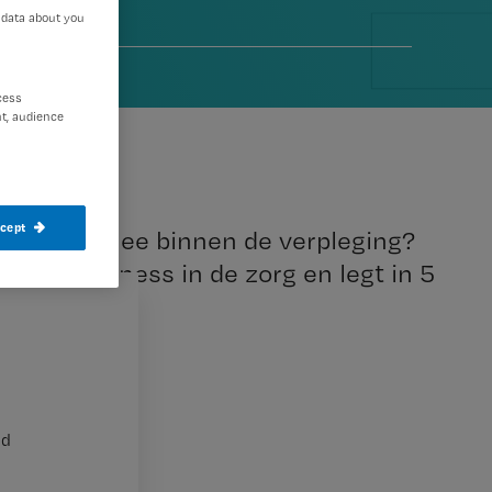
 data about you
cess
t, audience
ccept
 kun je ermee binnen de verpleging?
n mindfulness in de zorg en legt in 5
nd