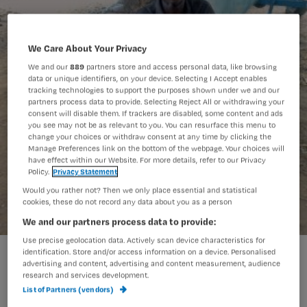
We Care About Your Privacy
We and our
889
partners store and access personal data, like browsing
data or unique identifiers, on your device. Selecting I Accept enables
tracking technologies to support the purposes shown under we and our
partners process data to provide. Selecting Reject All or withdrawing your
consent will disable them. If trackers are disabled, some content and ads
you see may not be as relevant to you. You can resurface this menu to
change your choices or withdraw consent at any time by clicking the
Manage Preferences link on the bottom of the webpage. Your choices will
have effect within our Website. For more details, refer to our Privacy
Policy.
Privacy Statement
Would you rather not? Then we only place essential and statistical
cookies, these do not record any data about you as a person
We and our partners process data to provide:
Use precise geolocation data. Actively scan device characteristics for
identification. Store and/or access information on a device. Personalised
advertising and content, advertising and content measurement, audience
In Ghana gaan patiënten geregeld
research and services development.
langs bij een traditionele medicijnman
List of Partners (vendors)