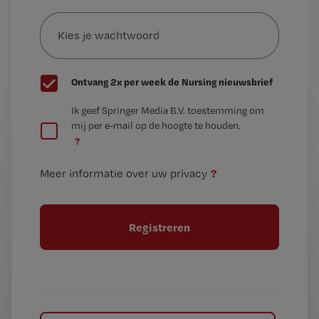
Kies
mailadres?
je
*
wachtwoord
G
Ontvang 2x per week de Nursing nieuwsbrief
e
G
Ik geef Springer Media B.V. toestemming om
e
mij per e-mail op de hoogte te houden.
e
n
?
e
t
n
i
?
Meer informatie over uw privacy
t
t
i
e
t
l
e
l
?