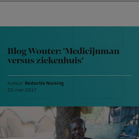
Nursing
W
Skip
Skip
Skip
voor
m
Inloggen
to
to
to
verpleegkundigen
wi
primary
main
footer
jo
navigation
content
Reader
st
Interactions
be
Blog Wouter: 'Medicijnman
versus ziekenhuis'
Redactie Nursing
Auteur:
25 mei 2017