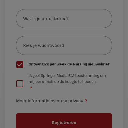
Wat
is
je
e-
Kies
mailadres?
je
*
wachtwoord
G
Ontvang 2x per week de Nursing nieuwsbrief
e
G
Ik geef Springer Media B.V. toestemming om
e
mij per e-mail op de hoogte te houden.
e
n
?
e
t
n
i
?
Meer informatie over uw privacy
t
t
i
e
t
l
e