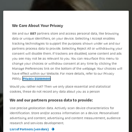
We Care About Your Privacy
We and our
887
partners store and access personal data, like browsing
data or unique identifiers, on your device. Selecting I Accept enables
tracking technologies to support the purposes shown under we and our
partners process data to provide. Selecting Reject All or withdrawing your
consent will disable them. If trackers are disabled, some content and ads
you see may not be as relevant to you. You can resurface this menu to
change your choices or withdraw consent at any time by clicking the
Manage Preferences link on the bottom of the webpage. Your choices will
have effect within our Website. For more details, refer to our Privacy
Policy.
Privacy Statement
Would you rather not? Then we only place essential and statistical
cookies, these do not record any data about you as a person
We and our partners process data to provide:
Use precise geolocation data. Actively scan device characteristics for
identification. Store and/or access information on a device. Personalised
advertising and content, advertising and content measurement, audience
research and services development.
List of Partners (vendors)