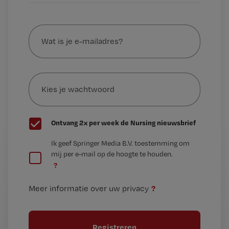
Wat
is
je
e-
Kies
mailadres?
je
*
wachtwoord
G
Ontvang 2x per week de Nursing nieuwsbrief
e
G
Ik geef Springer Media B.V. toestemming om
e
mij per e-mail op de hoogte te houden.
e
n
?
e
t
n
i
?
Meer informatie over uw privacy
t
t
i
e
t
l