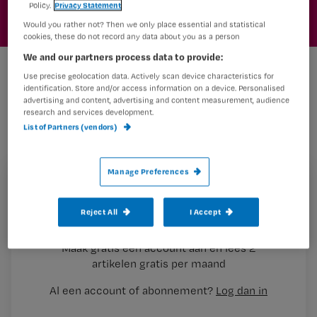
Policy.
Privacy Statement
Would you rather not? Then we only place essential and statistical
cookies, these do not record any data about you as a person
We and our partners process data to provide:
Compassiemoeheid
Use precise geolocation data. Actively scan device characteristics for
identification. Store and/or access information on a device. Personalised
advertising and content, advertising and content measurement, audience
research and services development.
Professionals in de gezondheidszorg
List of Partners (vendors)
ervaren hun werk vaak als psychisch
zwaar. Er is te weinig personeel, de
Manage Preferences
zorg is zwaar en er is te weinig tijd om
Registreren
iedereen goed te helpen. Daarbij zijn
Reject All
I Accept
Wil je dit artikel lezen?
de pijn, angst en verdriet van anderen
Maak gratis een account aan en lees 2
…
artikelen gratis per maand
Al een account of abonnement?
Log dan in