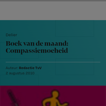
Nursing
W
Skip
Skip
Skip
voor
m
Inloggen
to
to
to
verpleegkundigen
wi
primary
main
footer
jo
navigation
content
Reader
st
Interactions
be
Delier
Boek van de maand:
Compassiemoeheid
Redactie TvV
Auteur:
2 augustus 2010