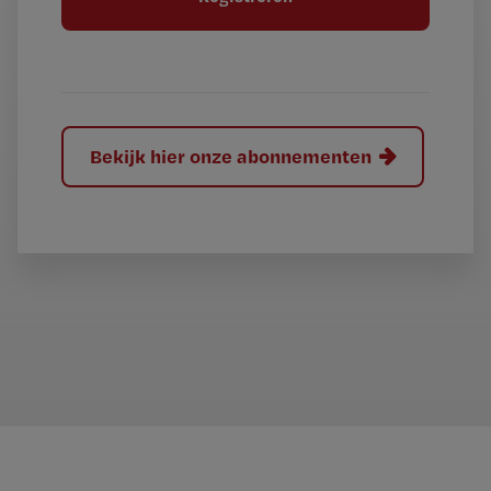
e
l
?
Bekijk hier onze abonnementen