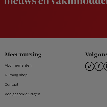
nieuws en vakinhoudel
Footer
Meer nursing
Volg on
Abonnementen
Nursing shop
Contact
Veelgestelde vragen