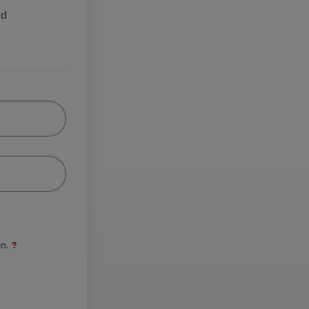
nd
?
n.