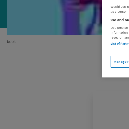
Would you ra
as a person
We and ou
Use precise 
information 
research an
boek
List of Part
Manage P