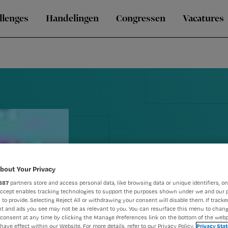
llenges
Handelingen
Congressen
Vacatures
bout Your Privacy
887
partners store and access personal data, like browsing data or unique identifiers, on
Accept enables tracking technologies to support the purposes shown under we and our 
 to provide. Selecting Reject All or withdrawing your consent will disable them. If tracker
Boekenhoek
t and ads you see may not be as relevant to you. You can resurface this menu to chan
consent at any time by clicking the Manage Preferences link on the bottom of the webp
have effect within our Website. For more details, refer to our Privacy Policy.
Privacy Sta