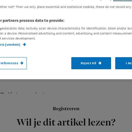
ther not? Then we only place essential and statistical cookies, these do not record any
Redactie TvV
1 juli 2011
Auteur:
r partners process data to provide:
geolocation data. Actively scan device characteristics for identification. Store and/or ac
on a device. Personalised advertising and content, advertising and content measuremen
d services development.
ners (vendors)
In de boekenhoek behandelen we interess
references
Reject All
I A
Zelfsturende teams
Sinds de oprichting van Buurtzorg Nederland geniet zelfsturin
Registreren
voordelen: veel verantwoordelijkheid bij de medewerkers; gro
Wil je dit artikel lezen?