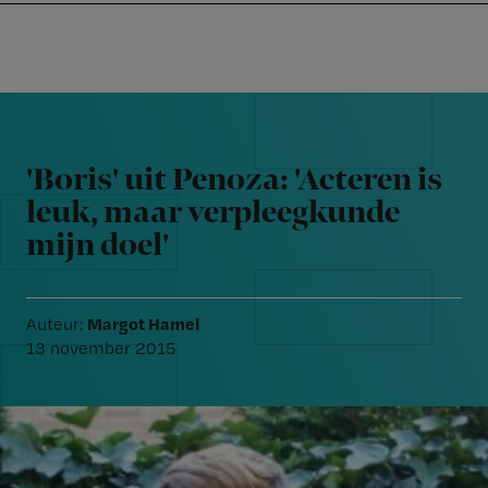
Nursing
W
Skip
Skip
Skip
voor
m
Inloggen
to
to
to
verpleegkundigen
wi
primary
main
footer
jo
navigation
content
Reader
st
Interactions
be
'Boris' uit Penoza: 'Acteren is
leuk, maar verpleegkunde
mijn doel'
Margot Hamel
Auteur:
13 november 2015