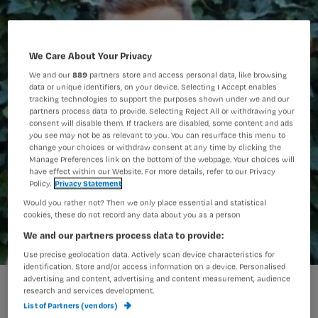
We Care About Your Privacy
We and our
889
partners store and access personal data, like browsing
data or unique identifiers, on your device. Selecting I Accept enables
tracking technologies to support the purposes shown under we and our
partners process data to provide. Selecting Reject All or withdrawing your
consent will disable them. If trackers are disabled, some content and ads
you see may not be as relevant to you. You can resurface this menu to
change your choices or withdraw consent at any time by clicking the
Manage Preferences link on the bottom of the webpage. Your choices will
have effect within our Website. For more details, refer to our Privacy
Policy.
Privacy Statement
Would you rather not? Then we only place essential and statistical
cookies, these do not record any data about you as a person
We and our partners process data to provide:
Use precise geolocation data. Actively scan device characteristics for
identification. Store and/or access information on a device. Personalised
advertising and content, advertising and content measurement, audience
'Boris' uit Penoza: 'Acteren is leuk
research and services development.
List of Partners (vendors)