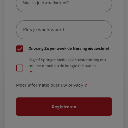
is
je
e-
Kies
mailadres?
je
*
wachtwoord
G
Ontvang 2x per week de Nursing nieuwsbrief
e
G
Ik geef Springer Media B.V. toestemming om
e
mij per e-mail op de hoogte te houden.
e
n
?
e
t
n
i
?
Meer informatie over uw privacy
t
t
i
e
t
l
e
l
?