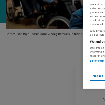
We and our
Selecting I 
process data
some conten
or withdraw 
choices will 
Would you ra
Botbreuken bij ouderen door weinig natrium in bloed
as a person
We and ou
Use precise 
information 
research an
List of Part
Manage P
…
M