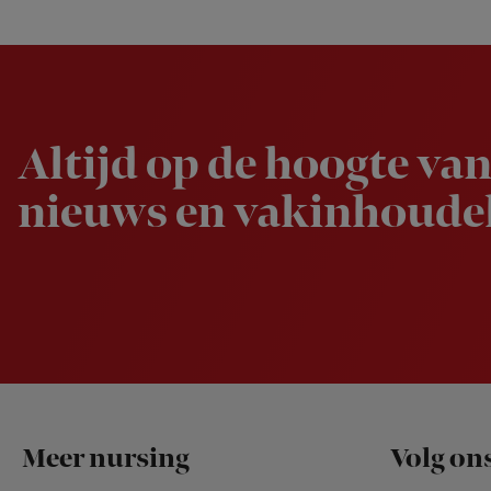
Newsletter
Altijd op de hoogte van
nieuws en vakinhoudel
Footer
Meer nursing
Volg on