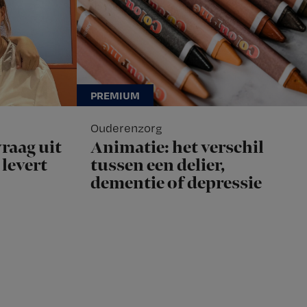
Ouderenzorg
raag uit
Animatie: het verschil
levert
tussen een delier,
dementie of depressie