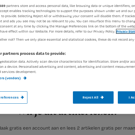
889
partners store and access personal data, like browsing data or unique identifiers, on
Accept enables tracking technologies to support the purposes shown under we and our 
 to provide. Selecting Reject All or withdrawing your consent will disable them. If tracker
Redactie Nursing
3 mei 2011
Auteur:
t and ads you see may not be as relevant to you. You can resurface this menu to chan
consent at any time by clicking the Manage Preferences link on the bottom of the webp
have effect within our Website. For more details, refer to our Privacy Policy.
Privacy Sta
ther not? Then we only place essential and statistical cookies, these do not record any
r partners process data to provide:
geolocation data. Actively scan device characteristics for identification. Store and/or ac
Ouderen met een te laag natriumgehalte 
on a device. Personalised advertising and content, advertising and content measuremen
d services development.
Ook vallen zij vaker, wat al kan gebeuren 
ners (vendors)
Registreren
references
Reject All
I A
Dat concludeert Carola Zillikens, internist van het Erasmus MC
Wil je dit artikel lezen?
aak gratis een account aan en lees 2 artikelen gratis per maa