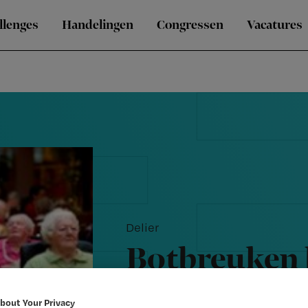
llenges
Handelingen
Congressen
Vacatures
Delier
Botbreuken 
weinig natri
bout Your Privacy