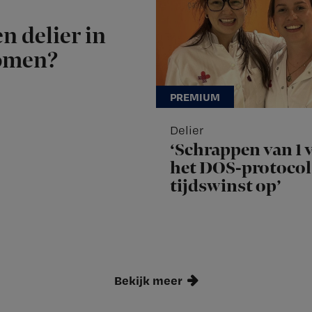
n delier in
komen?
Delier
‘Schrappen van 1 v
het DOS-protocol 
tijdswinst op’
Bekijk meer