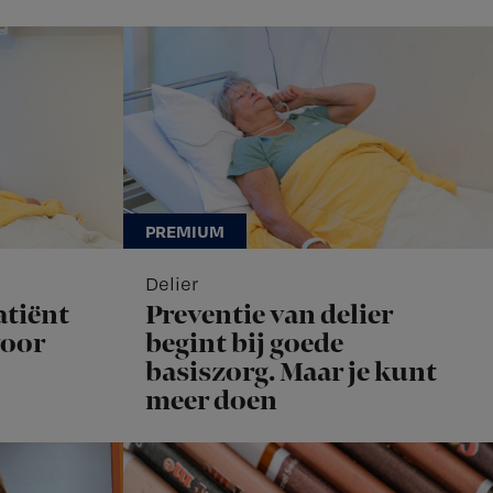
Delier
atiënt
Preventie van delier
voor
begint bij goede
basiszorg. Maar je kunt
meer doen