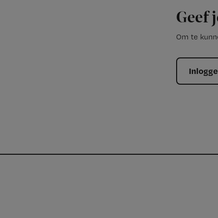
Geef j
Om te kunne
Inlogg