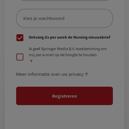
e-
Kies
mailadres?
je
*
wachtwoord
G
Ontvang 2x per week de Nursing nieuwsbrief
e
G
Ik geef Springer Media B.V. toestemming om
e
mij per e-mail op de hoogte te houden.
e
n
?
e
t
n
i
?
Meer informatie over uw privacy
t
t
i
e
t
l
e
l
?