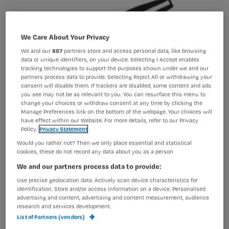
We Care About Your Privacy
We and our
887
partners store and access personal data, like browsing
data or unique identifiers, on your device. Selecting I Accept enables
tracking technologies to support the purposes shown under we and our
partners process data to provide. Selecting Reject All or withdrawing your
consent will disable them. If trackers are disabled, some content and ads
you see may not be as relevant to you. You can resurface this menu to
change your choices or withdraw consent at any time by clicking the
Manage Preferences link on the bottom of the webpage. Your choices will
have effect within our Website. For more details, refer to our Privacy
Policy.
Privacy Statement
Would you rather not? Then we only place essential and statistical
cookies, these do not record any data about you as a person
We and our partners process data to provide:
Use precise geolocation data. Actively scan device characteristics for
'Welkom in onze verzorgingsstaat'
identification. Store and/or access information on a device. Personalised
advertising and content, advertising and content measurement, audience
research and services development.
List of Partners (vendors)