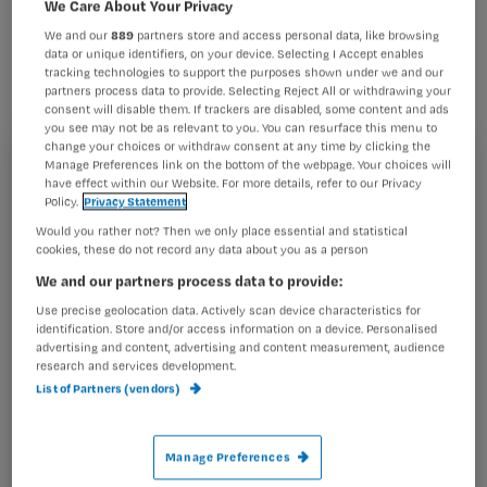
We Care About Your Privacy
Elektronisch Patiëntendossier (EPD).
We and our
889
partners store and access personal data, like browsing
Regeringspartijen PvdA en SP vinden
data or unique identifiers, on your device. Selecting I Accept enables
dit veel te snel en denken dat minister
tracking technologies to support the purposes shown under we and our
partners process data to provide. Selecting Reject All or withdrawing your
Klink hiermee te hard van stapel loopt.
consent will disable them. If trackers are disabled, some content and ads
you see may not be as relevant to you. You can resurface this menu to
change your choices or withdraw consent at any time by clicking the
Manage Preferences link on the bottom of the webpage. Your choices will
Registreren
have effect within our Website. For more details, refer to our Privacy
Policy.
Privacy Statement
Wil je dit artikel lezen?
Would you rather not? Then we only place essential and statistical
Huisartsen, apothekers en specialisten
cookies, these do not record any data about you as a person
Maak gratis een account aan en lees 2
…
We and our partners process data to provide:
artikelen gratis per maand
Use precise geolocation data. Actively scan device characteristics for
Al een account of abonnement?
Log dan in
identification. Store and/or access information on a device. Personalised
advertising and content, advertising and content measurement, audience
research and services development.
List of Partners (vendors)
Wat
is
Manage Preferences
je