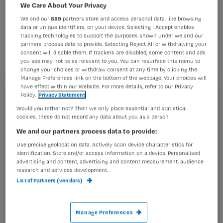
ervan verdacht minstens vijf
We Care About Your Privacy
patiënten te hebben gedood. Ze zou de
We and our
889
partners store and access personal data, like browsing
data or unique identifiers, on your device. Selecting I Accept enables
moorden hebben gepleegd met
tracking technologies to support the purposes shown under we and our
partners process data to provide. Selecting Reject All or withdrawing your
insuline. Ze is inmiddels geschorst in
consent will disable them. If trackers are disabled, some content and ads
you see may not be as relevant to you. You can resurface this menu to
afwachting van een gerechtelijk
change your choices or withdraw consent at any time by clicking the
onderzoek. Dat meldt de BBC.
Manage Preferences link on the bottom of the webpage. Your choices will
have effect within our Website. For more details, refer to our Privacy
Registreren
Policy.
Privacy Statement
Would you rather not? Then we only place essential and statistical
Wil je dit artikel lezen?
cookies, these do not record any data about you as a person
Nog
We and our partners process data to provide:
Maak gratis een account aan en lees 2
…
Use precise geolocation data. Actively scan device characteristics for
artikelen gratis per maand
identification. Store and/or access information on a device. Personalised
advertising and content, advertising and content measurement, audience
Al een account of abonnement?
Log dan in
research and services development.
List of Partners (vendors)
Wat
Manage Preferences
is