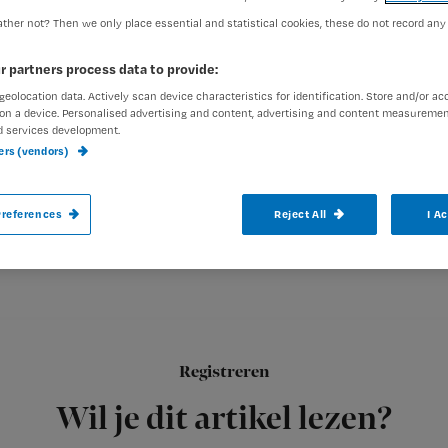
ther not? Then we only place essential and statistical cookies, these do not record any
Marloes Oelen
28 juli 2015
Auteur:
r partners process data to provide:
geolocation data. Actively scan device characteristics for identification. Store and/or ac
on a device. Personalised advertising and content, advertising and content measuremen
d services development.
ners (vendors)
In het Verenigd Koninkrijk starten binnen
references
Reject All
I A
vier in Schotland en een in Londen.
Dat meldt Zorgvisie.
‘Er loopt een discussie over de hervorming van de National Hea
Registreren
oprichter
Wil je dit artikel lezen?