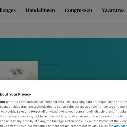
llenges
Handelingen
Congressen
Vacatures
bout Your Privacy
889
partners store and access personal data, like browsing data or unique identifiers, on
Buurtzorg n
Accept enables tracking technologies to support the purposes shown under we and our 
 to provide. Selecting Reject All or withdrawing your consent will disable them. If tracker
Londen
t and ads you see may not be as relevant to you. You can resurface this menu to chan
consent at any time by clicking the Manage Preferences link on the bottom of the webp
have effect within our Website. For more details, refer to our Privacy Policy.
Privacy Sta