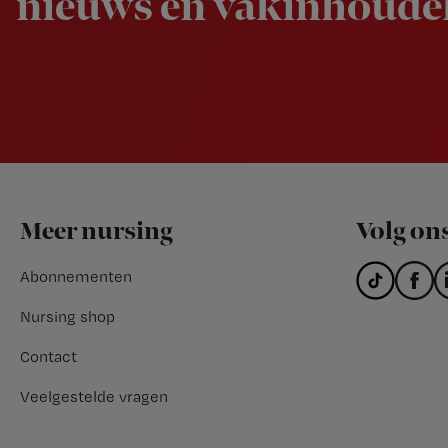
nieuws en vakinhoudel
Footer
Meer nursing
Volg on
Abonnementen
Nursing shop
Contact
Veelgestelde vragen