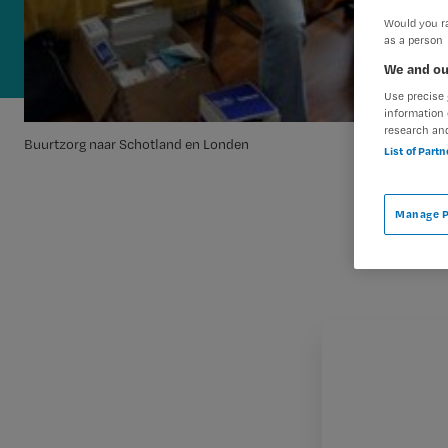
Would you ra
as a person
We and ou
Use precise 
information 
research an
Buurtzorg naar Schotland en Londen
List of Part
Manage P