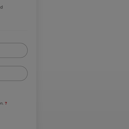
nd
?
n.