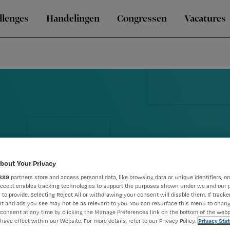
llenges
Handelingen
Congressen
Vacatures
bout Your Privacy
889
partners store and access personal data, like browsing data or unique identifiers, on
Accept enables tracking technologies to support the purposes shown under we and our 
 to provide. Selecting Reject All or withdrawing your consent will disable them. If tracker
t and ads you see may not be as relevant to you. You can resurface this menu to chan
consent at any time by clicking the Manage Preferences link on the bottom of the webp
have effect within our Website. For more details, refer to our Privacy Policy.
Privacy Sta