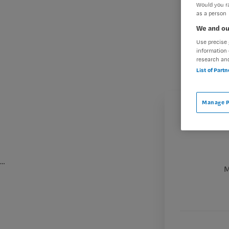
Would you ra
as a person
We and ou
Use precise 
information 
research an
List of Part
Manage P
…
M