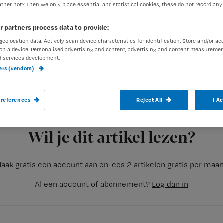
ther not? Then we only place essential and statistical cookies, these do not record any
r partners process data to provide:
geolocation data. Actively scan device characteristics for identification. Store and/or ac
Verzorgende Conny blogt over Buurtzorg: k
on a device. Personalised advertising and content, advertising and content measuremen
d services development.
‘Fenomenaal!’
ners (vendors)
references
Reject All
I A
Goed nieuws: ‘Buurtzorg’ heeft ten opzichte van de reguliere 
Registreren
bewerkstelligen. Het is dus
Wil je dit artikel lezen?
aak gratis een account aan en lees 2 artikelen gratis per maa
Al een account of abonnement?
Log dan in