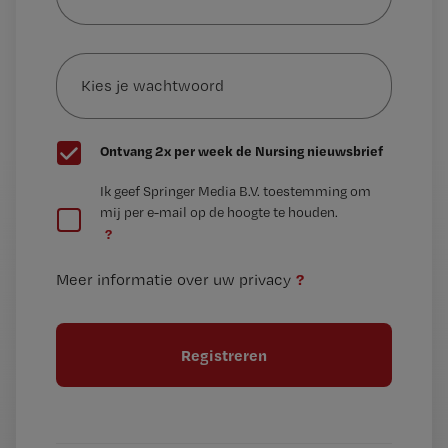
je
e-
Kies
mailadres?
je
*
wachtwoord
G
Ontvang 2x per week de Nursing nieuwsbrief
e
G
Ik geef Springer Media B.V. toestemming om
e
mij per e-mail op de hoogte te houden.
e
n
?
e
t
n
i
?
Meer informatie over uw privacy
t
t
i
e
t
l
e
l
?