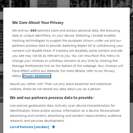
We Care About Your Privacy
We and our
889
partners store and access personal data, like browsing
data or unique identifiers, on your device. Selecting I Accept enables
tracking technologies to support the purposes shown under we and our
partners process data to provide. Selecting Reject All or withdrawing your
consent will disable them. If trackers are disabled, some content and ads
you see may not be as relevant to you. You can resurface this menu to
change your choices or withdraw consent at any time by clicking the
Manage Preferences link on the bottom of the webpage. Your choices will
have effect within our Website. For more details, refer to our Privacy
Policy.
Privacy Statement
Would you rather not? Then we only place essential and statistical
cookies, these do not record any data about you as a person
We and our partners process data to provide:
Use precise geolocation data. Actively scan device characteristics for
Buurtzorg weer beste werkgever
identification. Store and/or access information on a device. Personalised
advertising and content, advertising and content measurement, audience
research and services development.
List of Partners (vendors)