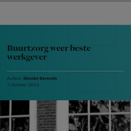
Nursing
W
Skip
Skip
Skip
voor
m
Inloggen
to
to
to
verpleegkundigen
wi
primary
main
footer
jo
navigation
content
Reader
st
Interactions
be
Buurtzorg weer beste
werkgever
Nienke Berends
Auteur:
7 oktober 2014