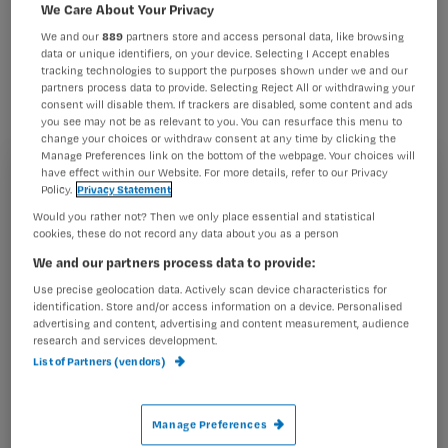
verzorginghuizen gaat in 2006 met
We Care About Your Privacy
twee procent omhoog. Dat heeft
We and our
889
partners store and access personal data, like browsing
data or unique identifiers, on your device. Selecting I Accept enables
ABVAKABO FNV afgesproken in de
tracking technologies to support the purposes shown under we and our
partners process data to provide. Selecting Reject All or withdrawing your
cao-onderhandelingen met werkgever
consent will disable them. If trackers are disabled, some content and ads
you see may not be as relevant to you. You can resurface this menu to
Actiz.
change your choices or withdraw consent at any time by clicking the
Manage Preferences link on the bottom of the webpage. Your choices will
have effect within our Website. For more details, refer to our Privacy
Registreren
Policy.
Privacy Statement
Would you rather not? Then we only place essential and statistical
Wil je dit artikel lezen?
cookies, these do not record any data about you as a person
Onderhandelaar Pim van Loon is
We and our partners process data to provide:
Maak gratis een account aan en lees 2
…
artikelen gratis per maand
Use precise geolocation data. Actively scan device characteristics for
identification. Store and/or access information on a device. Personalised
advertising and content, advertising and content measurement, audience
Al een account of abonnement?
Log dan in
research and services development.
List of Partners (vendors)
Wat
Manage Preferences
is