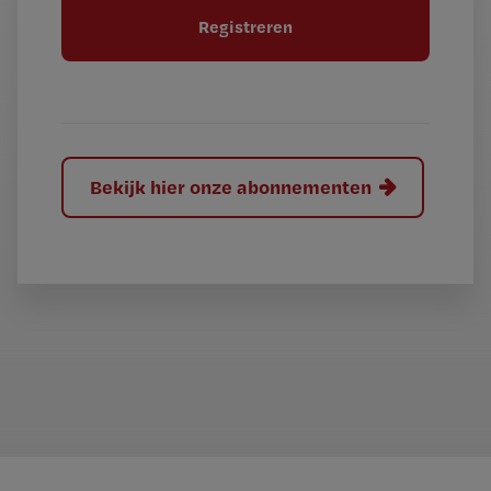
t
l
e
l
?
Bekijk hier onze abonnementen