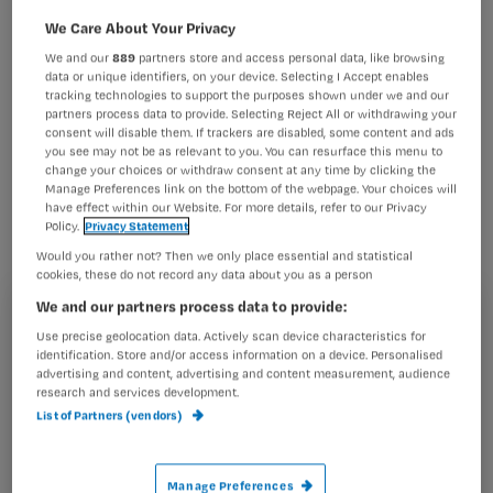
Wat zijn de belangrijkste punten uit de
We Care About Your Privacy
nieuwe cao VVT voor
We and our
889
partners store and access personal data, like browsing
verpleegkundigen in de thuiszorg?
data or unique identifiers, on your device. Selecting I Accept enables
tracking technologies to support the purposes shown under we and our
Verpleegkundige Jos Kaldenhoven
partners process data to provide. Selecting Reject All or withdrawing your
consent will disable them. If trackers are disabled, some content and ads
koos de belangrijkste veranderingen,
you see may not be as relevant to you. You can resurface this menu to
cao-onderhandelaar NU’91 Rolf de
change your choices or withdraw consent at any time by clicking the
Manage Preferences link on the bottom of the webpage. Your choices will
Wilde licht ze toe.
have effect within our Website. For more details, refer to our Privacy
Policy.
Privacy Statement
Would you rather not? Then we only place essential and statistical
cookies, these do not record any data about you as a person
We and our partners process data to provide:
Registreren
Use precise geolocation data. Actively scan device characteristics for
Terugdringen nulurencontracten
identification. Store and/or access information on a device. Personalised
Wil je dit artikel lezen?
advertising and content, advertising and content measurement, audience
Het gebruik van
research and services development.
Maak gratis een account aan en lees 2
List of Partners (vendors)
…
artikelen gratis per maand
Al een account of abonnement?
Log dan in
Manage Preferences