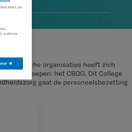
 data about you
6
cess
t, audience
en medische organisaties heeft zich
ccept
or zorgberoepen: het CBOG. Dit College
ndheidszorg gaat de personeelsbezetting