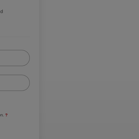
nd
?
n.