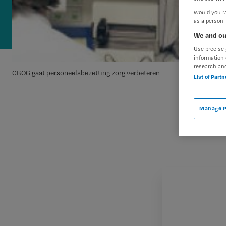
Would you ra
as a person
We and ou
Use precise 
information 
research an
CBOG gaat personeelsbezetting zorg verbeteren
List of Part
Manage P