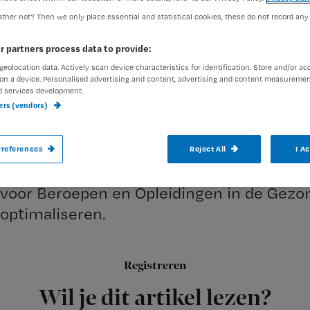
ther not? Then we only place essential and statistical cookies, these do not record any
exed-admin
8 augustus 200
Auteur:
r partners process data to provide:
geolocation data. Actively scan device characteristics for identification. Store and/or ac
on a device. Personalised advertising and content, advertising and content measuremen
d services development.
ners (vendors)
MAARSSEN – Een aantal verpleegkundige 
references
Reject All
I A
gebundeld tot een gezamenlijk college vo
voor Beroepen en Opleidingen in de Gezo
optimaliseren.
Registreren
Het CBOG is
Wil je dit artikel lezen?