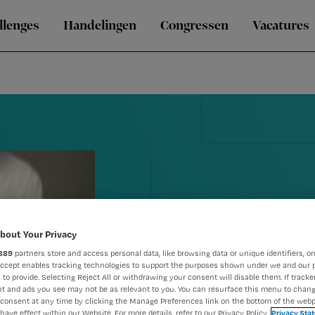
llenges
Handelingen
Congressen
Vacatures
CBOG gaat
bout Your Privacy
personeelsbe
889
partners store and access personal data, like browsing data or unique identifiers, on
Accept enables tracking technologies to support the purposes shown under we and our 
 to provide. Selecting Reject All or withdrawing your consent will disable them. If tracker
verbeteren
t and ads you see may not be as relevant to you. You can resurface this menu to chan
consent at any time by clicking the Manage Preferences link on the bottom of the webp
have effect within our Website. For more details, refer to our Privacy Policy.
Privacy Sta