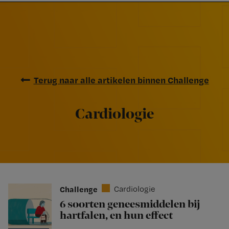
Nursing
W
Skip
Skip
Skip
voor
m
Inloggen
to
to
to
verpleegkundigen
wi
primary
main
footer
jo
navigation
content
st
be
Terug naar alle artikelen binnen Challenge
Cardiologie
Challenge
Cardiologie
6 soorten geneesmiddelen bij
hartfalen, en hun effect