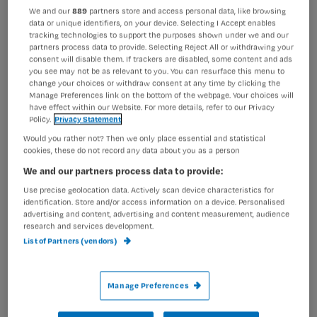
We and our
889
partners store and access personal data, like browsing
data or unique identifiers, on your device. Selecting I Accept enables
tracking technologies to support the purposes shown under we and our
partners process data to provide. Selecting Reject All or withdrawing your
Challenge
Pijn
consent will disable them. If trackers are disabled, some content and ads
you see may not be as relevant to you. You can resurface this menu to
Pijnmedicatie | Fentanyl
change your choices or withdraw consent at any time by clicking the
pleisters: mag je de huid
Manage Preferences link on the bottom of the webpage. Your choices will
scheren & meer vragen
have effect within our Website. For more details, refer to our Privacy
Policy.
Privacy Statement
Would you rather not? Then we only place essential and statistical
cookies, these do not record any data about you as a person
We and our partners process data to provide:
Use precise geolocation data. Actively scan device characteristics for
identification. Store and/or access information on a device. Personalised
advertising and content, advertising and content measurement, audience
research and services development.
List of Partners (vendors)
Manage Preferences