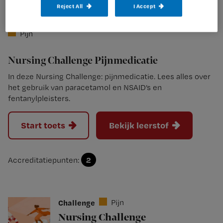
Reject All
I Accept
Pijn
Nursing Challenge Pijnmedicatie
In deze Nursing Challenge: pijnmedicatie. Lees alles over
het gebruik van paracetamol en NSAID’s en
fentanylpleisters.
Start toets
Bekijk leerstof
2
Accreditatiepunten:
Challenge
Pijn
Nursing Challenge