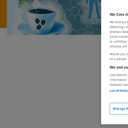
We Care A
We and our
Selecting I 
process data
some conten
or withdraw 
choices will 
Would you ra
as a person
We and ou
Use precise 
information 
research an
List of Part
Manage P