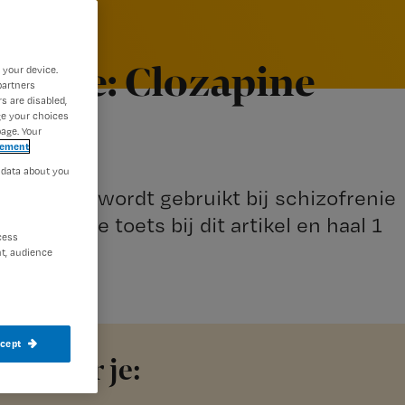
lenge: Clozapine
 your device.
partners
s are disabled,
ge your choices
age. Your
tement
 data about you
er andere wordt gebruikt bij schizofrenie
n. Maak de toets bij dit artikel en haal 1
cess
t, audience
ccept
ine leer je: