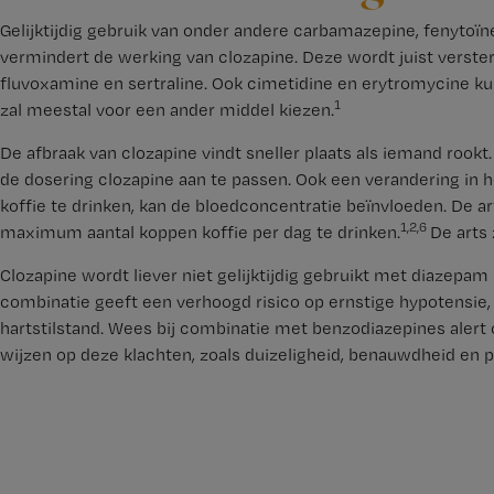
Gelijktijdig gebruik van onder andere carbamazepine, fenytoïn
vermindert de werking van clozapine. Deze wordt juist versterkt
fluvoxamine en sertraline. Ook cimetidine en erytromycine k
1
zal meestal voor een ander middel kiezen.
De afbraak van clozapine vindt sneller plaats als iemand rookt.
de dosering clozapine aan te passen. Ook een verandering in h
koffie te drinken, kan de bloedconcentratie beïnvloeden. De a
1,2,6
maximum aantal koppen koffie per dag te drinken.
De arts 
Clozapine wordt liever niet gelijktijdig gebruikt met diazepa
combinatie geeft een verhoogd risico op ernstige hypotensie
hartstilstand. Wees bij combinatie met benzodiazepines alert 
wijzen op deze klachten, zoals duizeligheid, benauwdheid en 