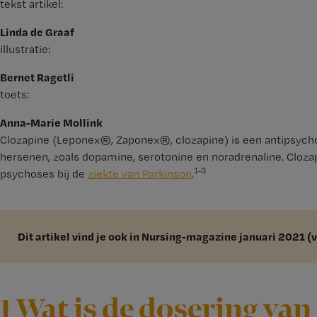
tekst artikel:
Linda de Graaf
illustratie:
Bernet Ragetli
toets:
Anna-Marie Mollink
Clozapine (Leponex®, Zaponex®, clozapine) is een antipsycho
hersenen, zoals dopamine, serotonine en noradrenaline. Clozap
1-3
psychoses bij de
ziekte van Parkinson
.
Dit artikel vind je ook in Nursing-magazine januari 2021 (
1 Wat is de dosering van