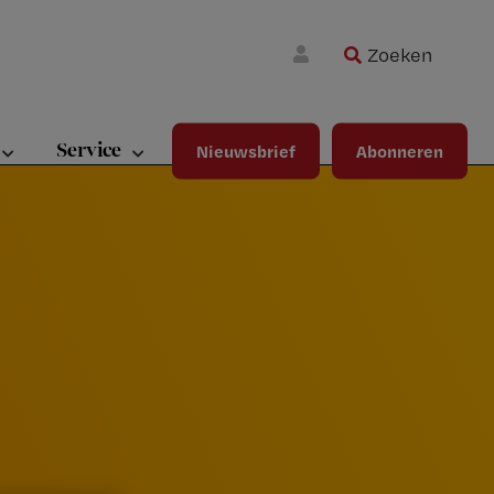
Zoeken
Wa
Inloggen
ma
wij
jou
Service
Nieuwsbrief
Abonneren
ste
bet