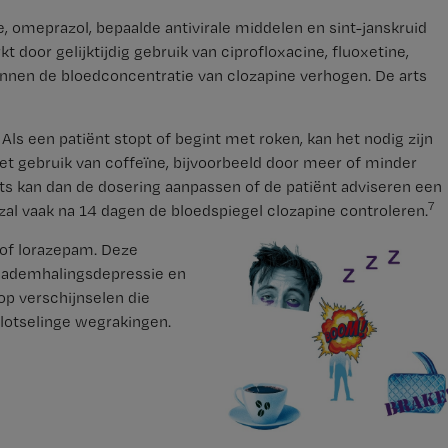
e, omeprazol, bepaalde antivirale middelen en sint-janskruid
 door gelijktijdig gebruik van ciprofloxacine, fluoxetine,
unnen de bloedconcentratie van clozapine verhogen. De arts
 Als een patiënt stopt of begint met roken, kan het nodig zijn
et gebruik van coffeïne, bijvoorbeeld door meer of minder
rts kan dan de dosering aanpassen of de patiënt adviseren een
7
zal vaak na 14 dagen de bloedspiegel clozapine controleren.
m of lorazepam. Deze
, ademhalingsdepressie en
op verschijnselen die
plotselinge wegrakingen.