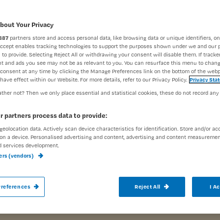
Challenge
Psychiatrie
bout Your Privacy
Nursing Chal
887
partners store and access personal data, like browsing data or unique identifiers, on
Accept enables tracking technologies to support the purposes shown under we and our 
 to provide. Selecting Reject All or withdrawing your consent will disable them. If tracker
t and ads you see may not be as relevant to you. You can resurface this menu to chan
consent at any time by clicking the Manage Preferences link on the bottom of the webp
have effect within our Website. For more details, refer to our Privacy Policy.
Privacy Sta
ther not? Then we only place essential and statistical cookies, these do not record any
Clozapine is een antipsychoticum dat ond
r partners process data to provide:
en bij psychoses bij de ziekte van Parkinso
geolocation data. Actively scan device characteristics for identification. Store and/or ac
accreditatiepunt.
on a device. Personalised advertising and content, advertising and content measuremen
d services development.
ners (vendors)
references
Reject All
I A
In deze Challenge over clozap