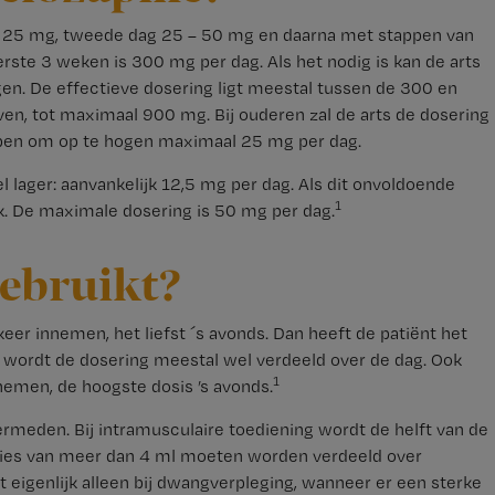
5 – 25 mg, tweede dag 25 – 50 mg en daarna met stappen van
ste 3 weken is 300 mg per dag. Als het nodig is kan de arts
en. De effectieve dosering ligt meestal tussen de 300 en
n, tot maximaal 900 mg. Bij ouderen zal de arts de dosering
ppen om op te hogen maximaal 25 mg per dag.
l lager: aanvankelijk 12,5 mg per dag. Als dit onvoldoende
1
k. De maximale dosering is 50 mg per dag.
gebruikt?
eer innemen, het liefst ´s avonds. Dan heeft de patiënt het
n wordt de dosering meestal wel verdeeld over de dag. Ook
1
nemen, de hoogste dosis ’s avonds.
vermeden. Bij intramusculaire toediening wordt de helft van de
ecties van meer dan 4 ml moeten worden verdeeld over
 eigenlijk alleen bij dwangverpleging, wanneer er een sterke