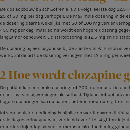
De dosisopbouw bij schizofrenie is als volgt: eerste dag 12,
25 of 50 mg per dag verhogen. De maximale dosering in de eer
de dosering daarna wekelijks met 50 of 100 mg verder verhog
450 mg per dag, maar soms wordt een hogere dosering gegeve
langzamer opbouwen. De startdosering is 12,5 mg en de sta
De dosering bij een psychose bij de ziekte van Parkinson is vee
werkt, zal de arts de dosering verhogen met 12,5 mg per wee
2 Hoe wordt clozapine 
De patiënt kan een orale dosering tot 200 mg meestal in een k
minst last van bijwerkingen als sufheid. Tijdens het opbouwe
hogere doseringen kan de patiënt beter in meerdere giften in
Intramusculaire toediening is pijnlijk en wordt daarom liefst 
orale dagdosering gegeven, verdeeld over 1 tot 4 giften. Inj
meerdere injectieplaatsen. Intramusculaire toediening gebeurt