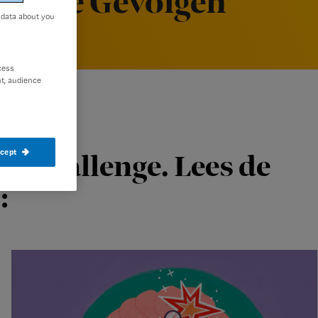
llenge Gevolgen
 data about you
cess
t, audience
ccept
ze Challenge. Lees de
: