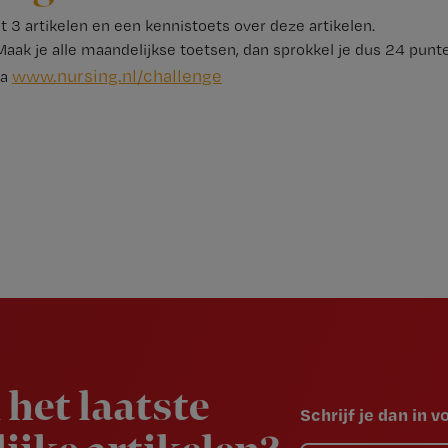
 3 artikelen en een kennistoets over deze artikelen.
aak je alle maandelijkse toetsen, dan sprokkel je dus 24 punten
www.​nursing.​nl/​challenge
ia
 het laatste
Schrijf je dan in 