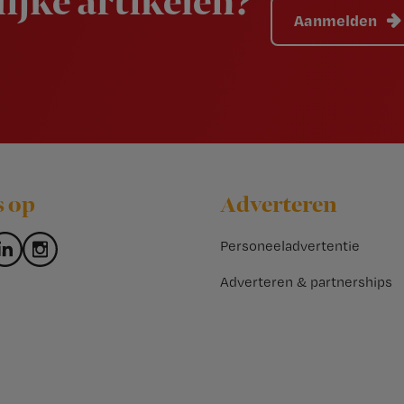
ijke artikelen?
Aanmelden
s op
Adverteren
Personeeladvertentie
Adverteren & partnerships