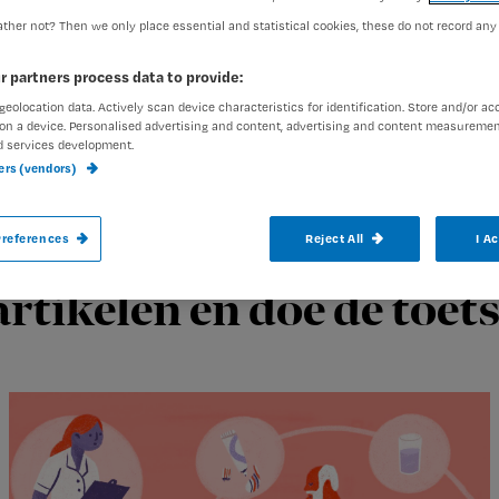
Nursing Cha
ther not? Then we only place essential and statistical cookies, these do not record any
van een CVA
r partners process data to provide:
2
Accreditatiepunten:
geolocation data. Actively scan device characteristics for identification. Store and/or ac
on a device. Personalised advertising and content, advertising and content measuremen
d services development.
ners (vendors)
references
Reject All
I A
n zijn onderdeel van de
artikelen en doe de toets