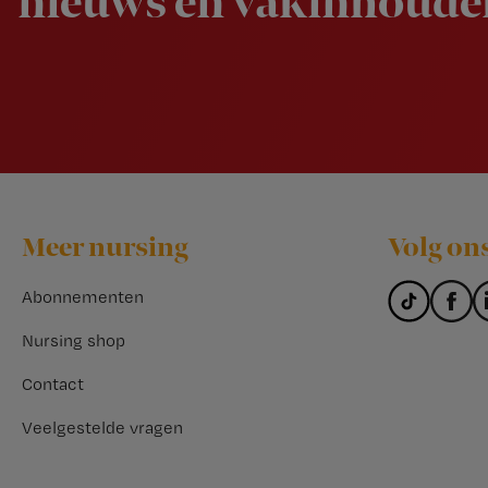
nieuws en vakinhoudel
Footer
Meer nursing
Volg on
Abonnementen
Nursing shop
Contact
Veelgestelde vragen