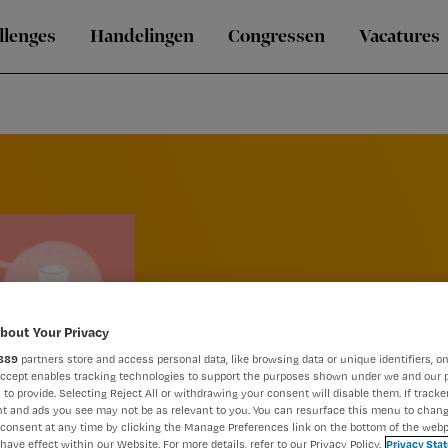
llenges
Handelingen
Congressen
Vacatures
bout Your Privacy
889
partners store and access personal data, like browsing data or unique identifiers, on
Accept enables tracking technologies to support the purposes shown under we and our 
 to provide. Selecting Reject All or withdrawing your consent will disable them. If tracker
Challenge
Neurologie
t and ads you see may not be as relevant to you. You can resurface this menu to chan
consent at any time by clicking the Manage Preferences link on the bottom of the webp
have effect within our Website. For more details, refer to our Privacy Policy.
Privacy Sta