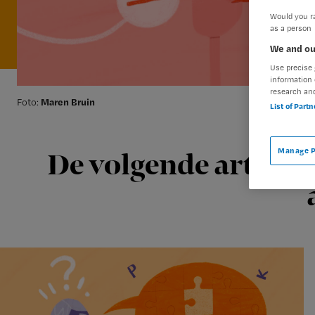
Would you ra
as a person
We and ou
Use precise 
information 
research an
Maren Bruin
Foto:
List of Part
Manage P
De volgende artikele