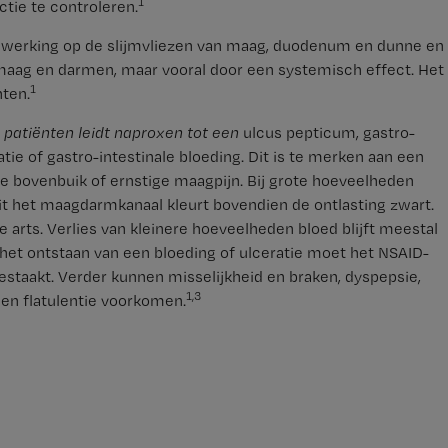
1
tie te controleren.
 werking op de slijmvliezen van maag, duodenum en dunne en
e maag en darmen, maar vooral door een systemisch effect. Het
1
ten.
e patiënten leidt naproxen tot een
ulcus pepticum, gastro-
atie of gastro-intestinale bloeding. Dit is te merken aan een
de bovenbuik of ernstige maagpijn. Bij grote hoeveelheden
it het maagdarmkanaal kleurt bovendien de ontlasting zwart.
arts. Verlies van kleinere hoeveelheden bloed blijft meestal
het ontstaan van een bloeding of ulceratie moet het NSAID-
staakt. Verder kunnen misselijkheid en braken, dyspepsie,
1,3
 en flatulentie voorkomen.