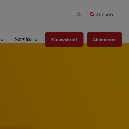
Zoeken
Wa
Inloggen
ma
wij
jou
Service
Nieuwsbrief
Abonneren
ste
bet