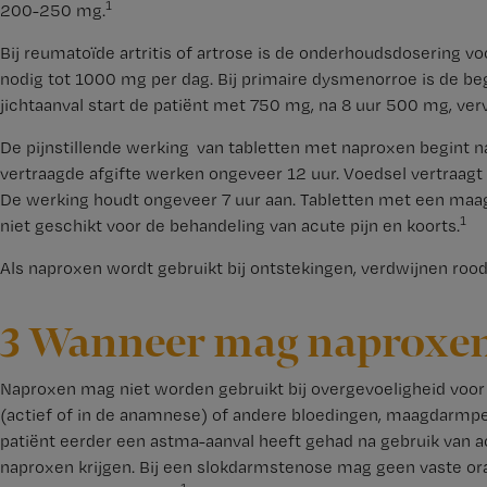
1
200-250 mg.
Bij reumatoïde artritis of artrose is de onderhoudsdosering v
nodig tot 1000 mg per dag. Bij primaire dysmenorroe is de be
jichtaanval start de patiënt met 750 mg, na 8 uur 500 mg, ver
De pijnstillende werking van tabletten met naproxen begint n
vertraagde afgifte werken ongeveer 12 uur. Voedsel vertraagt
De werking houdt ongeveer 7 uur aan. Tabletten met een maa
1
niet geschikt voor de behandeling van acute pijn en koorts.
Als naproxen wordt gebruikt bij ontstekingen, verdwijnen roo
3 Wanneer mag naproxen
Naproxen mag niet worden gebruikt bij overgevoeligheid voor
(actief of in de anamnese) of andere bloedingen, maagdarmperfor
patiënt eerder een astma-aanval heeft gehad na gebruik van a
naproxen krijgen. Bij een slokdarmstenose mag geen vaste or