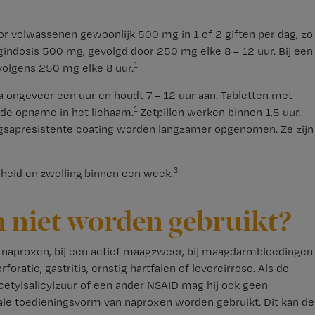
oor volwassenen gewoonlijk 500 mg in 1 of 2 giften per dag, zo
gindosis 500 mg, gevolgd door 250 mg elke 8 – 12 uur. Bij een
1
volgens 250 mg elke 8 uur.
a ongeveer een uur en houdt 7 – 12 uur aan. Tabletten met
1
 de opname in het lichaam.
Zetpillen werken binnen 1,5 uur.
gsapresistente coating worden langzamer opgenomen. Ze zijn
3
dheid en zwelling binnen een week.
 niet worden gebruikt?
 naproxen, bij een actief maagzweer, bij maagdarmbloedingen
atie, gastritis, ernstig hartfalen of levercirrose. Als de
cetylsalicylzuur of een ander NSAID mag hij ook geen
ale toedieningsvorm van naproxen worden gebruikt. Dit kan de