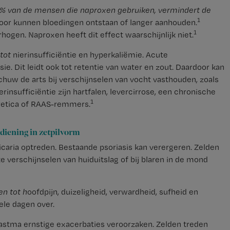
 10% van de mensen die naproxen gebruiken, vermindert de
1
rdoor kunnen bloedingen ontstaan of langer aanhouden.
1
hogen. Naproxen heeft dit effect waarschijnlijk niet.
 tot
nierinsufficiëntie en hyperkaliëmie. Acute
ie. Dit leidt ook tot retentie van water en zout. Daardoor kan
chuw de arts bij verschijnselen van vocht vasthouden, zoals
insufficiëntie zijn hartfalen, levercirrose, een chronische
1
uretica of RAAS-remmers.
ediening in zetpilvorm
ticaria optreden. Bestaande psoriasis kan verergeren. Zelden
 verschijnselen van huiduitslag of bij blaren in de mond
en tot h
oofdpijn, duizeligheid, verwardheid, sufheid en
ele dagen over.
 astma ernstige exacerbaties veroorzaken. Zelden treden