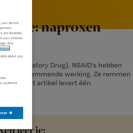
llenge: naproxen
 your device.
partners
s are disabled,
ge your choices
age. Your
tement
 data about you
ti-Inflammatory Drug). NSAID’s hebben
 ontstekingsremmende werking. Ze remmen
cess
toets bij dit artikel levert één
t, audience
ccept
en leer je: