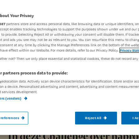
Challenge
Pijn
bout Your Privacy
Nursing Cha
887
partners store and access personal data, like browsing data or unique identifiers, on
Accept enables tracking technologies to support the purposes shown under we and our 
 to provide. Selecting Reject All or withdrawing your consent will disable them. If tracker
t and ads you see may not be as relevant to you. You can resurface this menu to chan
consent at any time by clicking the Manage Preferences link on the bottom of the webp
have effect within our Website. For more details, refer to our Privacy Policy.
Privacy Sta
ther not? Then we only place essential and statistical cookies, these do not record any
Naproxen is een NSAID (Non Steroïdal An
r partners process data to provide:
een pijnstillende, koortsverlagende en
geolocation data. Actively scan device characteristics for identification. Store and/or ac
bovendien de trombocytenaggregatie.
De 
on a device. Personalised advertising and content, advertising and content measuremen
d services development.
accreditatiepunt op.
ners (vendors)
references
Reject All
I A
In deze Challenge over naprox