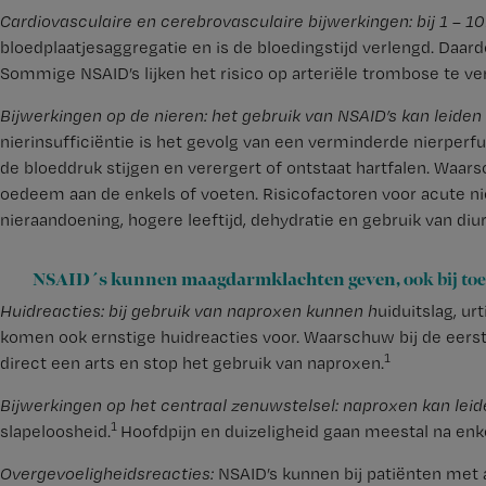
Cardiovasculaire en cerebrovasculaire bijwerkingen: bij 1 –
bloedplaatjesaggregatie en is de bloedingstijd verlengd. Daa
Sommige NSAID’s lijken het risico op arteriële trombose te ver
Bijwerkingen op de nieren: het gebruik van NSAID’s kan leiden
nierinsufficiëntie is het gevolg van een verminderde nierperfus
de bloeddruk stijgen en verergert of ontstaat hartfalen. Waars
oedeem aan de enkels of voeten. Risicofactoren voor acute nier
nieraandoening, hogere leeftijd, dehydratie en gebruik van di
NSAID´s kunnen maagdarmklachten geven,
ook bij to
Huidreacties: bij gebruik van naproxen kunnen h
uiduitslag, ur
komen ook ernstige huidreacties voor. Waarschuw bij de eerste
1
direct een arts en stop het gebruik van naproxen.
Bijwerkingen op het centraal zenuwstelsel: naproxen kan leid
1
slapeloosheid.
Hoofdpijn en duizeligheid gaan meestal na enk
Overgevoeligheidsreacties:
NSAID’s kunnen bij patiënten met