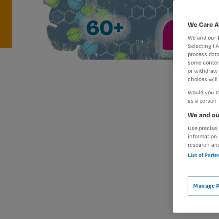
We Care A
We and our
Selecting I 
process data
some conten
or withdraw 
choices will 
Would you ra
as a person
We and ou
Use precise 
information 
research an
List of Part
Manage P