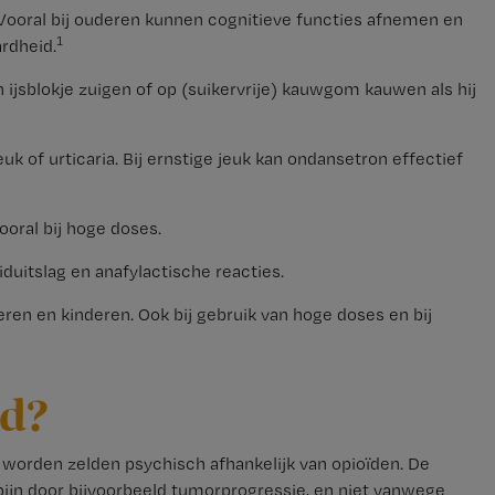
. Vooral bij ouderen kunnen cognitieve functies afnemen en
1
rdheid.
ijsblokje zuigen of op (suikervrije) kauwgom kauwen als hij
euk of urticaria. Bij ernstige jeuk kan ondansetron effectief
ooral bij hoge doses.
duitslag en anafylactische reacties.
ren en kinderen. Ook bij gebruik van hoge doses en bij
nd?
 worden zelden psychisch afhankelijk van opioïden. De
ijn door bijvoorbeeld tumorprogressie, en niet vanwege