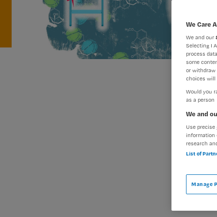
We Care A
We and our
Selecting I 
process data
some conten
or withdraw 
choices will 
Would you ra
as a person
We and ou
Use precise 
information 
research an
List of Part
Manage P