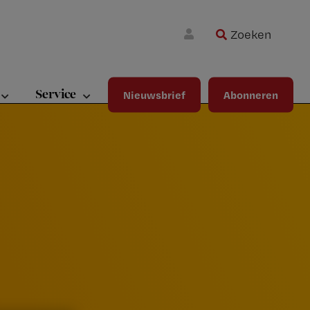
Zoeken
Wa
Inloggen
ma
wij
jou
Service
Nieuwsbrief
Abonneren
ste
bet