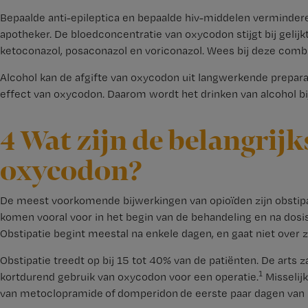
Bepaalde anti-epileptica en bepaalde hiv-middelen vermindere
apotheker. De bloedconcentratie van oxycodon stijgt bij gelijkt
ketoconazol, posaconazol en voriconazol. Wees bij deze combi
Alcohol kan de afgifte van oxycodon uit langwerkende prepara
effect van oxycodon. Daarom wordt het drinken van alcohol bi
4 Wat zijn de belangrij
oxycodon?
De meest voorkomende bijwerkingen van opioïden zijn obstipat
komen vooral voor in het begin van de behandeling en na dosi
Obstipatie begint meestal na enkele dagen, en gaat niet over 
Obstipatie treedt op bij 15 tot 40% van de patiënten. De arts za
1
kortdurend gebruik van oxycodon voor een operatie.
Misselij
van metoclopramide of domperidon de eerste paar dagen van h