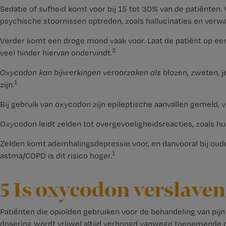
Sedatie of sufheid komt voor bij 15 tot 30% van de patiënten
psychische stoornissen optreden, zoals hallucinaties en verwa
Verder komt een droge mond vaak voor. Laat de patiënt op een 
3
veel hinder hiervan ondervindt.
Oxycodon kan bijwerkingen veroorzaken als
blozen, zweten, j
1
zijn.
Bij gebruik van oxycodon zijn epileptische aanvallen gemeld, v
Oxycodon leidt zelden tot overgevoeligheidsreacties, zoals hui
Zelden komt ademhalingsdepressie voor, en danvooral bij oude
1
astma/COPD is dit risico hoger.
5 Is oxycodon verslave
Patiënten die opioïden gebruiken voor de behandeling van pijn
dosering wordt vrijwel altijd verhoogd vanwege toenemende p