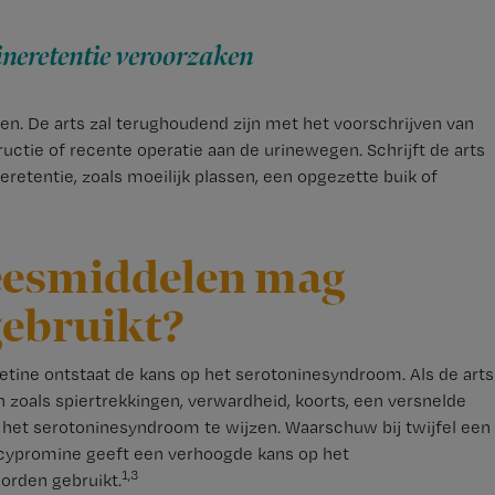
ineretentie veroorzaken
en. De arts zal terughoudend zijn met het voorschrijven van
uctie of recente operatie aan de urinewegen. Schrijft de arts
retentie, zoals moeilijk plassen, een opgezette buik of
neesmiddelen mag
gebruikt?
etine ontstaat de kans op het serotoninesyndroom. Als de arts
n zoals spiertrekkingen, verwardheid, koorts, een versnelde
op het serotoninesyndroom te wijzen. Waarschuw bij twijfel een
lcypromine geeft een verhoogde kans op het
1,3
orden gebruikt.