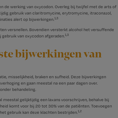
n de werking van oxycodon. Overleg bij twijfel met de arts of
ijdig gebruik van claritromycine, erytromycine, itraconazol,
1,3
naties alert op bijwerkingen.
ten versnellen. Bovendien versterkt alcohol het versuffende
1,3
j gebruik van oxycodon afgeraden.
kste bijwerkingen van
ie, misselijkheid, braken en sufheid. Deze bijwerkingen
sverhoging en gaan meestal na een paar dagen over.
zonder behandeling.
l meestal gelijktijdig een laxans voorschrijven, behalve bij
kheid komt voor bij 20 tot 30% van de patiënten. Toevoegen
1,2
et gebruik kan deze klachten bestrijden.