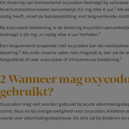
De dosering van kortwerkend oxycodon bedraagt bij volwassene
1
leverfunctiestoornissen aanvankelijk 2,5 mg elke 6 uur.
Als e
nodig heeft, moet de basispijnstilling met langwerkende mid
Bij subcutane toediening is de dosering oxycodon aanvankelijk
1
bedraagt 1-10 mg, zo nodig elke 4 uur herhalen.
Een langwerkend preparaat met oxycodon kan als noodoplossi
1
dosering.
Als orale inname vaker niet mogelijk is, dan zal de
1
toegediend of naar subcutane of intraveneuze toediening.
2 Wanneer mag oxycodo
gebruikt?
Oxycodon mag niet worden gebruikt bij acute ademhalingsdepr
coma, ileus en bij overgevoeligheid voor oxycodon. Kinderen 
vooral voor ademhalingsdepressie. De arts zal bij kinderen en 