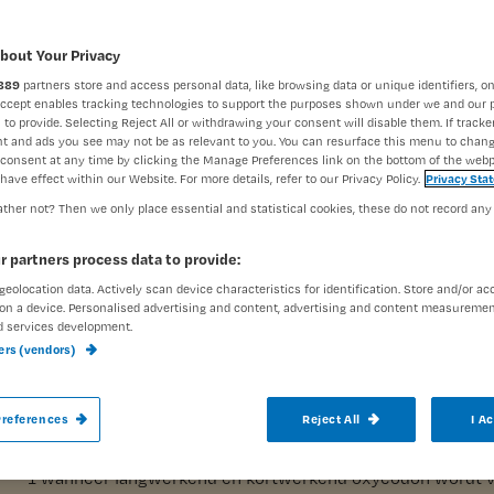
Challenge
Pijn
bout Your Privacy
Nursing Cha
889
partners store and access personal data, like browsing data or unique identifiers, on
Accept enables tracking technologies to support the purposes shown under we and our 
 to provide. Selecting Reject All or withdrawing your consent will disable them. If tracker
t and ads you see may not be as relevant to you. You can resurface this menu to chan
consent at any time by clicking the Manage Preferences link on the bottom of the webp
have effect within our Website. For more details, refer to our Privacy Policy.
Privacy Sta
ther not? Then we only place essential and statistical cookies, these do not record any
Oxycodon is een opioïde pijnstiller en wor
r partners process data to provide:
ernstige pijn. Maak de toets bij dit artikel
geolocation data. Actively scan device characteristics for identification. Store and/or ac
on a device. Personalised advertising and content, advertising and content measuremen
d services development.
ners (vendors)
In deze Challenge over oxycod
references
Reject All
I A
1
wanneer langwerkend en kortwerkend oxycodon wordt 