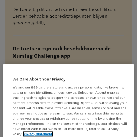
De toets bij dit artikel is niet meer beschikbaar.
Eerder behaalde accreditatiepunten blijven
gewoon geldig.
De toetsen zijn ook beschikbaar via de
Nursing Challenge app
We Care About Your Privacy
tekst artikel:
We and our
889
partners store and access personal data, like browsing
data or unique identifiers, on your device. Selecting I Accept enables
Linda de Graaf
tracking technologies to support the purposes shown under we and our
illustratie:
partners process data to provide. Selecting Reject All or withdrawing your
consent will disable them. If trackers are disabled, some content and ads
Bernet Ragetli
you see may not be as relevant to you. You can resurface this menu to
toets:
change your choices or withdraw consent at any time by clicking the
Manage Preferences link on the bottom of the webpage. Your choices will
have effect within our Website. For more details, refer to our Privacy
Anna-Marie Mollink
Policy.
Privacy Statement