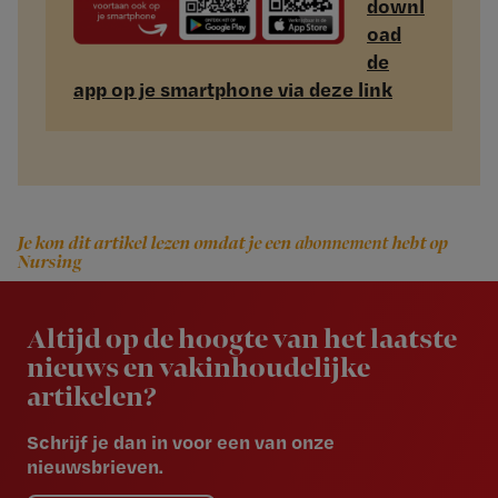
downl
oad
de
app op je smartphone via deze link
Je kon dit artikel lezen omdat je een
abonnement
hebt op
Nursing
Newsletter
Altijd op de hoogte van het laatste
nieuws en vakinhoudelijke
artikelen?
Schrijf je dan in voor een van onze
nieuwsbrieven.