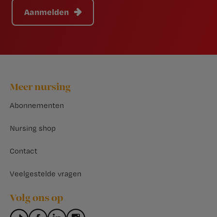
Aanmelden
Footer
Meer nursing
Abonnementen
Nursing shop
Contact
Veelgestelde vragen
Volg ons op