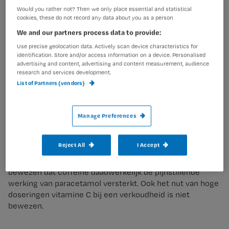
Paracetamol (o.a. Panadol®, Sinaspril-paracetamol®,
Would you rather not? Then we only place essential and statistical
Excedrin®) wordt gebruikt bij acute en bij chronische
cookies, these do not record any data about you as a person
pijn, bijvoorbeeld hoofdpijn, kiespijn, zenuwpijn, spierpijn
We and our partners process data to provide:
en artrose. Ook is het inzetbaar bij pijn of koorts bij griep
en verkoudheid.
Use precise geolocation data. Actively scan device characteristics for
identification. Store and/or access information on a device. Personalised
advertising and content, advertising and content measurement, audience
research and services development.
List of Partners (vendors)
Dit artikel vind je ook in Nursing-magazine
oktober 2021 (verschijning: 1 oktober 2021)
Manage Preferences
Paracetamol is eveneens verkrijgbaar in combinatie met
Reject All
I Accept
coffeïne (o.a. Finimal® en Panadol plus®) en met
vitamine C (o.a. Citrosan®, Hot Coldrex®). Het is niet
bewezen dat coffeïne daadwerkelijk de pijnstillende
werking van paracetamol versterkt. Ook het nut van hoge
doseringen vitamine C bij een verkoudheid is niet
bewezen.