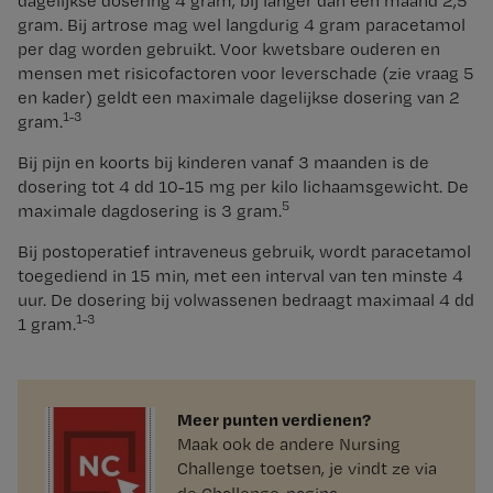
dagelijkse dosering 4 gram, bij langer dan een maand 2,5
gram. Bij artrose mag wel langdurig 4 gram paracetamol
per dag worden gebruikt. Voor kwetsbare ouderen en
mensen met risicofactoren voor leverschade (zie vraag 5
en kader) geldt een maximale dagelijkse dosering van 2
1-3
gram.
Bij pijn en koorts bij kinderen vanaf 3 maanden is de
dosering tot 4 dd 10-15 mg per kilo lichaamsgewicht. De
5
maximale dagdosering is 3 gram.
Bij postoperatief intraveneus gebruik, wordt paracetamol
toegediend in 15 min, met een interval van ten minste 4
uur. De dosering bij volwassenen bedraagt maximaal 4 dd
1-3
1 gram.
Meer punten verdienen?
Maak ook de andere Nursing
Challenge toetsen, je vindt ze via