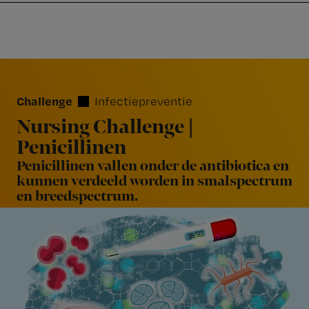
Nursing
W
Skip
Skip
Skip
voor
m
Inloggen
to
to
to
verpleegkundigen
wi
primary
main
footer
jo
navigation
content
st
be
Challenge
Infectiepreventie
Nursing Challenge |
Penicillinen
Penicillinen vallen onder de antibiotica en
kunnen verdeeld worden in smalspectrum
en breedspectrum.