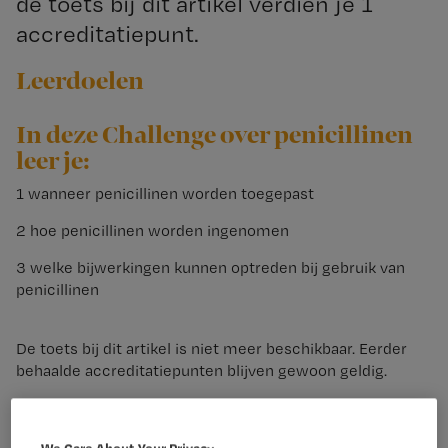
de toets bij dit artikel verdien je 1
accreditatiepunt.
Leerdoelen
In deze Challenge over penicillinen
leer je:
1 wanneer penicillinen worden toegepast
2 hoe penicillinen worden ingenomen
3 welke bijwerkingen kunnen optreden bij gebruik van
penicillinen
De toets bij dit artikel is niet meer beschikbaar. Eerder
behaalde accreditatiepunten blijven gewoon geldig.
De toetsen zijn ook beschikbaar via de Nursing Challenge
app.
We Care About Your Privacy