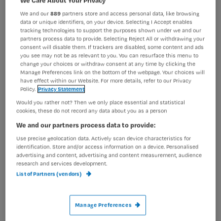
Linda de Graaf
tekst artikel:
We and our
889
partners store and access personal data, like browsing
Bernet Ragetli
illustratie:
data or unique identifiers, on your device. Selecting I Accept enables
tracking technologies to support the purposes shown under we and our
Anna-Marie Mollink
toets:
partners process data to provide. Selecting Reject All or withdrawing your
consent will disable them. If trackers are disabled, some content and ads
Lesstof
you see may not be as relevant to you. You can resurface this menu to
change your choices or withdraw consent at any time by clicking the
Manage Preferences link on the bottom of the webpage. Your choices will
have effect within our Website. For more details, refer to our Privacy
Policy.
Privacy Statement
Would you rather not? Then we only place essential and statistical
cookies, these do not record any data about you as a person
We and our partners process data to provide:
Use precise geolocation data. Actively scan device characteristics for
identification. Store and/or access information on a device. Personalised
advertising and content, advertising and content measurement, audience
research and services development.
List of Partners (vendors)
Illustratie: Bernet Ragetli
Manage Preferences