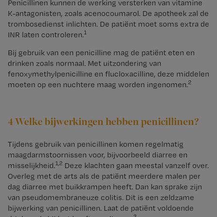
Penicillinen kunnen de werking versterken van vitamine
K-antagonisten, zoals acenocoumarol. De apotheek zal de
trombosedienst inlichten. De patiënt moet soms extra de
1
INR laten controleren.
Bij gebruik van een penicilline mag de patiënt eten en
drinken zoals normaal. Met uitzondering van
fenoxymethylpenicilline en flucloxacilline, deze middelen
2
moeten op een nuchtere maag worden ingenomen.
4 Welke bijwerkingen hebben penicillinen?
Tijdens gebruik van penicillinen komen regelmatig
maagdarmstoornissen voor, bijvoorbeeld diarree en
1,2
misselijkheid.
Deze klachten gaan meestal vanzelf over.
Overleg met de arts als de patiënt meerdere malen per
dag diarree met buikkrampen heeft. Dan kan sprake zijn
van pseudomembraneuze colitis. Dit is een zeldzame
bijwerking van penicillinen. Laat de patiënt voldoende
3