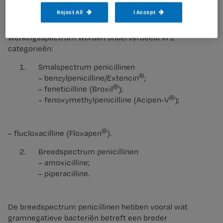
Introductie
Reject All
I Accept
Penicillinen kunnen op grond van hun antibacteriële
werkingsspectrum worden onderverdeeld in 2
categorieën:
Smalspectrum penicillinen
®
– benzylpenicilline/Extencin
;
®
– feneticilline (Broxil
);
®
– fenoxymethylpenicilline (Acipen-V
);
®
– flucloxacilline (Floxapen
).
Breedspectrum penicillinen
– amoxicilline;
– piperacilline.
De breedspectrum penicillinen hebben vooral wat
gramnegatieve bacteriën betreft een breder