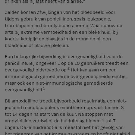
drinken als hij last heeft van diarree.
Zelden komen afwijkingen van het bloedbeeld voor
tijdens gebruik van penicillinen, zoals leukopenie,
trombopenie en hemolytische anemie. Waarschuw de
arts bij extreme vermoeidheid en een bleke huid, bij
koorts, keelpijn en blaasjes in de mond en bij een
bloedneus of blauwe plekken.
Een belangrijke bijwerking is overgevoeligheid voor de
penicilline. Bij ongeveer 1 op de 10 gebruikers treedt een
2
overgevoeligheidsreactie op.
Het kan gaan om een
immunologisch gemedieerde overgevoeligheidsreactie,
maar ook een niet-immunologische gemedieerde
1
overgevoeligheid.
Bij amoxicilline treedt bijvoorbeeld regelmatig een niet-
jeukend maculopapuleus exantheem op, vaak binnen 3
tot 14 dagen na start van de kuur. Na stoppen met
amoxicilline verdwijnt de huiduitslag binnen 1 tot 7
dagen. Deze huidreactie is meestal niet het gevolg van
het triggeren van het immuunsysteem en hoeft niet altijd