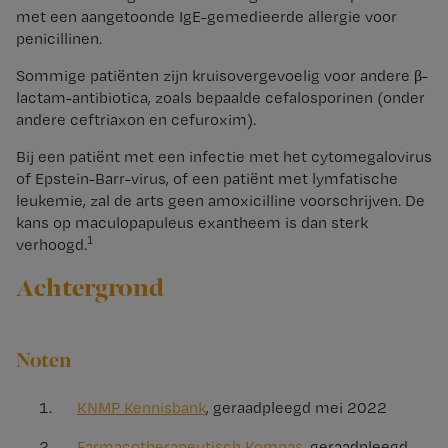
met een aangetoonde IgE-gemedieerde allergie voor
penicillinen.
Sommige patiënten zijn kruisovergevoelig voor andere β-
lactam-antibiotica, zoals bepaalde cefalosporinen (onder
andere ceftriaxon en cefuroxim).
Bij een patiënt met een infectie met het cytomegalovirus
of Epstein-Barr-virus, of een patiënt met lymfatische
leukemie, zal de arts geen amoxicilline voorschrijven. De
kans op maculopapuleus exantheem is dan sterk
1
verhoogd.
Achtergrond
Noten
KNMP Kennisbank
, geraadpleegd mei 2022
Farmacotherapeutisch Kompas
, geraadpleegd