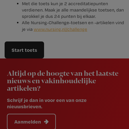
Met die toets kun je 2 accreditatiepunten
verdienen. Maak je alle maandelijkse toetsen, dan
sprokkel je dus 24 punten bij elkaar.
Alle Nursing-Challenge-toetsen en -artikelen vind
je via
www.​nursing.​nl/​challenge
Start toets
Newsletter
Altijd op de hoogte van het laatste
nieuws en vakinhoudelijke
artikelen?
Schrijf je dan in voor een van onze
nieuwsbrieven.
Aanmelden