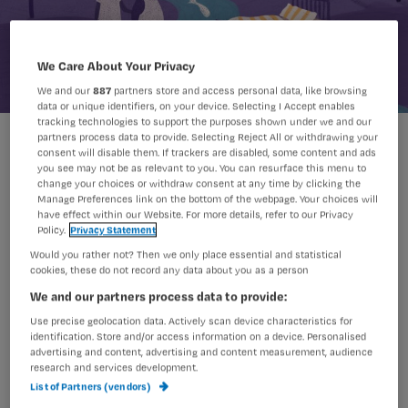
We Care About Your Privacy
We and our
887
partners store and access personal data, like browsing
data or unique identifiers, on your device. Selecting I Accept enables
tracking technologies to support the purposes shown under we and our
Maren Bruin
Foto:
partners process data to provide. Selecting Reject All or withdrawing your
consent will disable them. If trackers are disabled, some content and ads
you see may not be as relevant to you. You can resurface this menu to
change your choices or withdraw consent at any time by clicking the
Manage Preferences link on the bottom of the webpage. Your choices will
have effect within our Website. For more details, refer to our Privacy
Policy.
Privacy Statement
De volgende artikelen zijn
Would you rather not? Then we only place essential and statistical
cookies, these do not record any data about you as a person
onderdeel van deze Challenge. Lees
We and our partners process data to provide:
de artikelen en doe de toets:
Use precise geolocation data. Actively scan device characteristics for
identification. Store and/or access information on a device. Personalised
advertising and content, advertising and content measurement, audience
research and services development.
Challenge
Overig
List of Partners (vendors)
Nursing Challenge