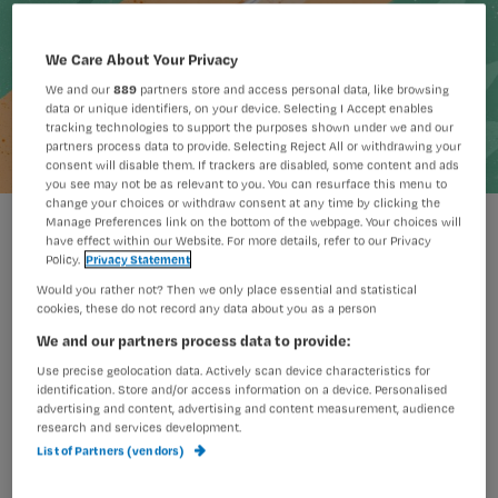
We Care About Your Privacy
We and our
889
partners store and access personal data, like browsing
data or unique identifiers, on your device. Selecting I Accept enables
tracking technologies to support the purposes shown under we and our
partners process data to provide. Selecting Reject All or withdrawing your
consent will disable them. If trackers are disabled, some content and ads
you see may not be as relevant to you. You can resurface this menu to
change your choices or withdraw consent at any time by clicking the
Maren Bruin
Foto:
Manage Preferences link on the bottom of the webpage. Your choices will
have effect within our Website. For more details, refer to our Privacy
Policy.
Privacy Statement
Would you rather not? Then we only place essential and statistical
cookies, these do not record any data about you as a person
We and our partners process data to provide:
De volgende artikelen zijn
Use precise geolocation data. Actively scan device characteristics for
identification. Store and/or access information on a device. Personalised
onderdeel van deze Challenge. Lees
advertising and content, advertising and content measurement, audience
de artikelen en doe de toets:
research and services development.
List of Partners (vendors)