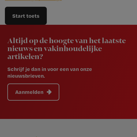
Start toets
Newsletter
Altijd op de hoogte van het laatste
nieuws en vakinhoudelijke
artikelen?
Schrijf je dan in voor een van onze
nieuwsbrieven.
Aanmelden