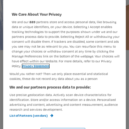
We Care About Your Privacy
We and our
889
partners store and access personal data, like browsing
data or unique identifiers, on your device. Selecting I Accept enables
tracking technologies to support the purposes shown under we and our
partners process data to provide. Selecting Reject All or withdrawing your
consent will disable them. If trackers are disabled, some content and ads
you see may not be as relevant to you. You can resurface this menu to
change your choices or withdraw consent at any time by clicking the
Manage Preferences link on the bottom of the webpage. Your choices will
Als het wondbed afkoelt, stagneert de wondgenezing
have effect within our Website. For more details, refer to our Privacy
Maren Bruin
Foto:
Policy.
Privacy Statement
Would you rather not? Then we only place essential and statistical
cookies, these do not record any data about you as a person
We and our partners process data to provide:
De volgende artikelen zijn
Use precise geolocation data. Actively scan device characteristics for
identification. Store and/or access information on a device. Personalised
onderdeel van deze Challenge. Lees
advertising and content, advertising and content measurement, audience
de artikelen en doe de toets:
research and services development.
List of Partners (vendors)