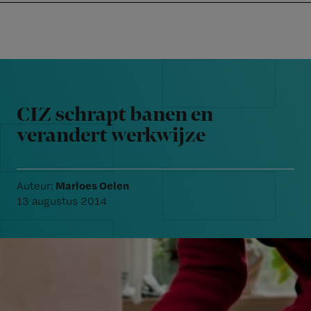
Nursing
W
Skip
Skip
Skip
voor
m
Inloggen
to
to
to
verpleegkundigen
wi
primary
main
footer
jo
navigation
content
Reader
st
Interactions
be
CIZ schrapt banen en
verandert werkwijze
Marloes Oelen
Auteur:
13 augustus 2014