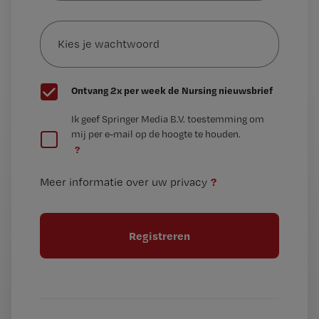
e-
Kies
mailadres?
je
*
wachtwoord
G
Ontvang 2x per week de Nursing nieuwsbrief
e
G
Ik geef Springer Media B.V. toestemming om
e
mij per e-mail op de hoogte te houden.
e
n
?
e
t
n
i
?
Meer informatie over uw privacy
t
t
i
e
t
l
e
l
?