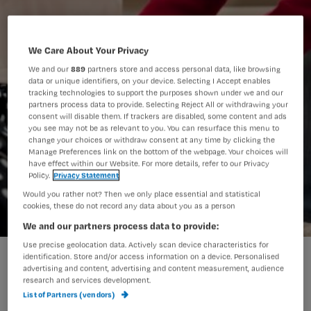
We Care About Your Privacy
We and our
889
partners store and access personal data, like browsing
data or unique identifiers, on your device. Selecting I Accept enables
tracking technologies to support the purposes shown under we and our
partners process data to provide. Selecting Reject All or withdrawing your
consent will disable them. If trackers are disabled, some content and ads
you see may not be as relevant to you. You can resurface this menu to
change your choices or withdraw consent at any time by clicking the
Manage Preferences link on the bottom of the webpage. Your choices will
have effect within our Website. For more details, refer to our Privacy
Policy.
Privacy Statement
Would you rather not? Then we only place essential and statistical
cookies, these do not record any data about you as a person
We and our partners process data to provide:
Use precise geolocation data. Actively scan device characteristics for
CIZ schrapt banen en verandert werkwijze
identification. Store and/or access information on a device. Personalised
advertising and content, advertising and content measurement, audience
research and services development.
List of Partners (vendors)