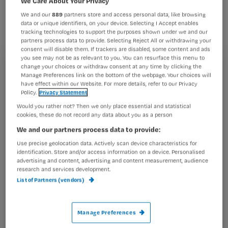
We Care About Your Privacy
staatssecretaris Marlies Veldhuijzen
We and our
889
partners store and access personal data, like browsing
van Zanten (VWS) verteld. In een hotel
data or unique identifiers, on your device. Selecting I Accept enables
tracking technologies to support the purposes shown under we and our
in Nijkerk uitten zij hun zorgen en
partners process data to provide. Selecting Reject All or withdrawing your
gaven hun adviezen.
consent will disable them. If trackers are disabled, some content and ads
you see may not be as relevant to you. You can resurface this menu to
Registreren
change your choices or withdraw consent at any time by clicking the
Manage Preferences link on the bottom of the webpage. Your choices will
have effect within our Website. For more details, refer to our Privacy
Wil je dit artikel lezen?
Policy.
Privacy Statement
De dag stond in het teken
Would you rather not? Then we only place essential and statistical
Maak gratis een account aan en lees 2
…
cookies, these do not record any data about you as a person
artikelen gratis per maand
We and our partners process data to provide:
Al een account of abonnement?
Log dan in
Use precise geolocation data. Actively scan device characteristics for
identification. Store and/or access information on a device. Personalised
advertising and content, advertising and content measurement, audience
research and services development.
List of Partners (vendors)
Wat
is
je
Manage Preferences
e-