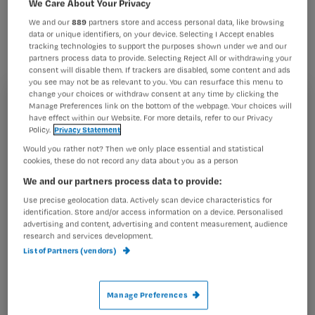
We Care About Your Privacy
Vooral patiënten maken zich daaraan
We and our
889
partners store and access personal data, like browsing
schuldig, maar ook stafleden en arts-
data or unique identifiers, on your device. Selecting I Accept enables
assistenten.
tracking technologies to support the purposes shown under we and our
partners process data to provide. Selecting Reject All or withdrawing your
consent will disable them. If trackers are disabled, some content and ads
you see may not be as relevant to you. You can resurface this menu to
change your choices or withdraw consent at any time by clicking the
Registreren
Manage Preferences link on the bottom of the webpage. Your choices will
Dat blijkt uit een deze week verschenen onderzoek van
have effect within our Website. For more details, refer to our Privacy
Policy.
Privacy Statement
Wil je dit artikel lezen?
het
studentenplatform van de
Would you rather not? Then we only place essential and statistical
artsenorganisatie
cookies, these do not record any data about you as a person
Maak gratis een account aan en lees 2
…
artikelen gratis per maand
We and our partners process data to provide:
Use precise geolocation data. Actively scan device characteristics for
Al een account of abonnement?
Log dan in
identification. Store and/or access information on a device. Personalised
advertising and content, advertising and content measurement, audience
research and services development.
List of Partners (vendors)
Wat
is
Manage Preferences
je