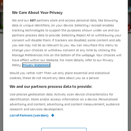
We Care About Your Privacy
We and our
887
partners store and access personal data, like browsing
data or unique identifiers, on your device. Selecting I Accept enables
tracking technologies to support the purposes shown under we and our
partners process data to provide. Selecting Reject All or withdrawing your
consent will disable them. If trackers are disabled, some content and ads
game
you see may not be as relevant to you. You can resurface this menu to
change your choices or withdraw consent at any time by clicking the
Manage Preferences link on the bottom of the webpage. Your choices will
have effect within our Website. For more details, refer to our Privacy
Zorgorganisatie Vierstroom wil
Policy.
Privacy Statement
Would you rather not? Then we only place essential and statistical
personeel werven met de game Who
cookies, these do not record any data about you as a person
Cares!. Het spel moet werkzoekenden
We and our partners process data to provide:
spelenderwijs leren wat het werken in
Use precise geolocation data. Actively scan device characteristics for
identification. Store and/or access information on a device. Personalised
de zorg inhoudt.
advertising and content, advertising and content measurement, audience
research and services development.
List of Partners (vendors)
Registreren
Wil je dit artikel lezen?
Dit meldt
Zorgvisie
. Vierstroom zet de nieuwe