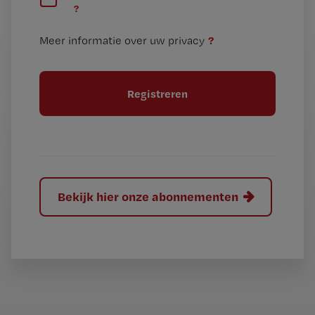
?
e
t
n
i
?
Meer informatie over uw privacy
t
t
i
e
t
l
e
l
?
Bekijk hier onze abonnementen