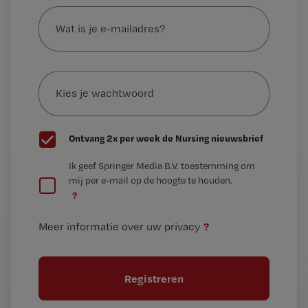
Wat
is
je
e-
Kies
mailadres?
je
*
wachtwoord
G
Ontvang 2x per week de Nursing nieuwsbrief
e
G
Ik geef Springer Media B.V. toestemming om
e
mij per e-mail op de hoogte te houden.
e
n
?
e
t
n
i
?
Meer informatie over uw privacy
t
t
i
e
t
l
e
l