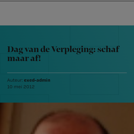
Nursing
W
Skip
Skip
Skip
voor
m
Inloggen
to
to
to
verpleegkundigen
wi
primary
main
footer
jo
navigation
content
Reader
st
Interactions
be
Dag van de Verpleging: schaf
maar af!
exed-admin
Auteur:
10 mei 2012