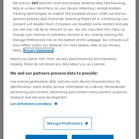
Vlak na de geboorte is er niet altijd direct aandacht voor
Registreren
We and our
889
partners store and access personal data, like browsing
borstvoeding. Dat is jammer. De eerste anderhalf uur na
data or unique identifiers, on your device. Selecting I Accept enables
Wil je dit artikel lezen?
tracking technologies to support the purposes shown under we and our
de geboorte heeft de baby namelijk nog een
partners process data to provide. Selecting Reject All or withdrawing your
overlevingsreflex, waardoor
consent will disable them. If trackers are disabled, some content and ads
Maak gratis een account aan en lees 2
…
you see may not be as relevant to you. You can resurface this menu to
artikelen gratis per maand
change your choices or withdraw consent at any time by clicking the
Manage Preferences link on the bottom of the webpage. Your choices will
have effect within our Website. For more details, refer to our Privacy
Al een account of abonnement?
Log dan in
Policy.
Privacy Statement
Would you rather not? Then we only place essential and statistical
cookies, these do not record any data about you as a person
Wat
We and our partners process data to provide:
is
Use precise geolocation data. Actively scan device characteristics for
je
identification. Store and/or access information on a device. Personalised
advertising and content, advertising and content measurement, audience
e-
research and services development.
Kies
mailadres?
List of Partners (vendors)
je
*
wachtwoord
Manage Preferences
G
Ontvang 2x per week de Nursing nieuwsbrief
e