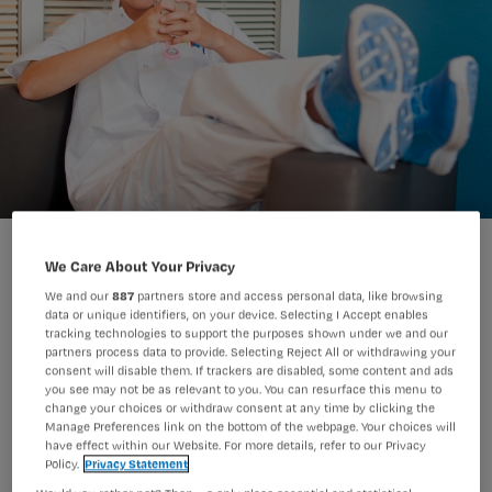
We Care About Your Privacy
We and our
887
partners store and access personal data, like browsing
data or unique identifiers, on your device. Selecting I Accept enables
Aan het eind van het jaar kijken we
tracking technologies to support the purposes shown under we and our
partners process data to provide. Selecting Reject All or withdrawing your
traditiegetrouw terug op de tien
consent will disable them. If trackers are disabled, some content and ads
you see may not be as relevant to you. You can resurface this menu to
toppers op Nursing.nl. Welke tien
change your choices or withdraw consent at any time by clicking the
Manage Preferences link on the bottom of the webpage. Your choices will
artikelen werden dit jaar het best
have effect within our Website. For more details, refer to our Privacy
gelezen?
Policy.
Privacy Statement