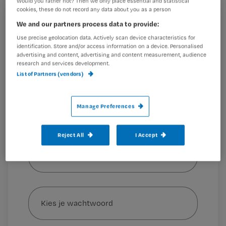
Would you rather not? Then we only place essential and statistical
cookies, these do not record any data about you as a person
Registreren
We and our partners process data to provide:
1. Patiënt overlijdt na medicatiefout door
Use precise geolocation data. Actively scan device characteristics for
Wil je dit artikel lezen?
verpleegkundige
identification. Store and/or access information on a device. Personalised
In september werd
advertising and content, advertising and content measurement, audience
research and services development.
Maak gratis een account aan en lees 2
…
List of Partners (vendors)
artikelen gratis per maand
Al een account of abonnement?
Log dan in
Manage Preferences
Reject All
I Accept
Wat
is
je
e-
Kies
mailadres?
je
*
wachtwoord