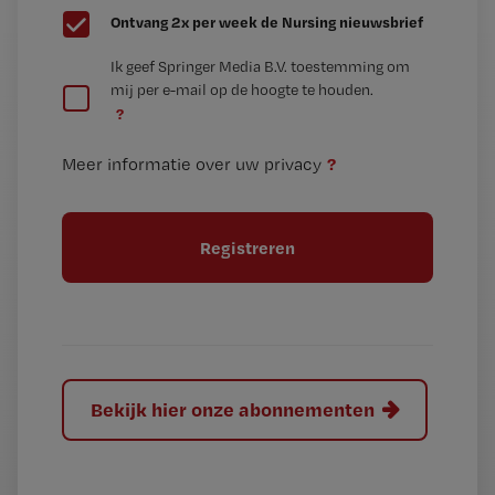
G
Ontvang 2x per week de Nursing nieuwsbrief
e
G
Ik geef Springer Media B.V. toestemming om
e
mij per e-mail op de hoogte te houden.
e
n
?
e
t
n
i
?
Meer informatie over uw privacy
t
t
i
e
t
l
e
l
?
Bekijk hier onze abonnementen