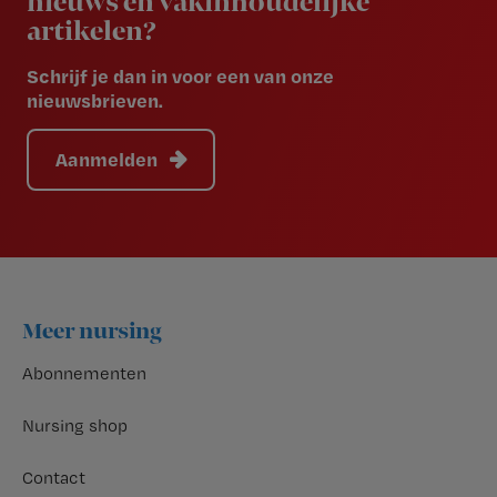
nieuws en vakinhoudelijke
artikelen?
Schrijf je dan in voor een van onze
nieuwsbrieven.
Aanmelden
Footer
Meer nursing
Abonnementen
Nursing shop
Contact