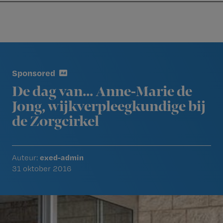
Nursing
W
Skip
Skip
Skip
voor
m
Inloggen
to
to
to
verpleegkundigen
wi
primary
main
footer
jo
navigation
content
Reader
st
Interactions
be
Sponsored
De dag van... Anne-Marie de
Jong, wijkverpleegkundige bij
de Zorgcirkel
exed-admin
Auteur:
31 oktober 2016