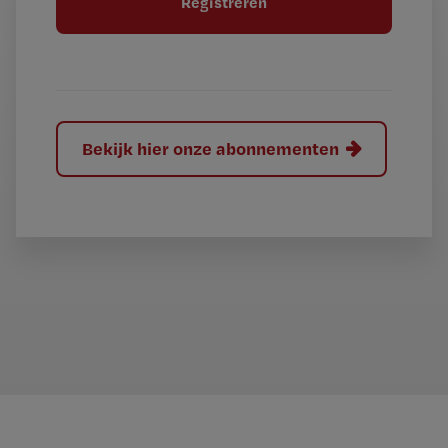
e
l
?
Bekijk hier onze abonnementen