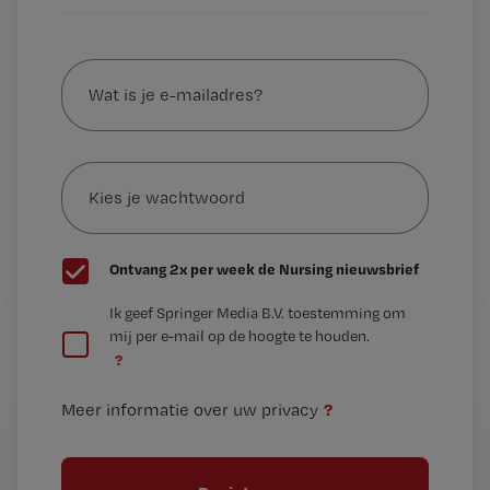
Wat
is
je
e-
Kies
mailadres?
je
*
wachtwoord
G
Ontvang 2x per week de Nursing nieuwsbrief
e
G
Ik geef Springer Media B.V. toestemming om
e
mij per e-mail op de hoogte te houden.
e
n
?
e
t
n
i
?
Meer informatie over uw privacy
t
t
i
e
t
l