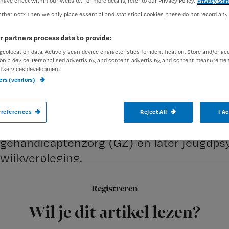
have effect within our Website. For more details, refer to our Privacy Policy.
Privacy Sta
ther not? Then we only place essential and statistical cookies, these do not record any
Redactie Nursing
5 februari 
Auteur:
r partners process data to provide:
geolocation data. Actively scan device characteristics for identification. Store and/or ac
on a device. Personalised advertising and content, advertising and content measuremen
d services development.
ners (vendors)
Aan het woord: Jochem Kos, projectverp
references
Reject All
I A
bij een grote thuiszorgorganisatie in Brab
gehandicaptenzorg (GZ) en later jeugdpsy
wijkverpleging.
Registreren
Ik werkte met veel plezier
Wil je dit artikel lezen?