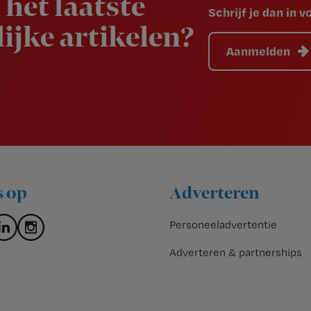
 het laatste
Schrijf je dan in 
ijke artikelen?
Aanmelden
s op
Adverteren
Personeeladvertentie
Adverteren & partnerships