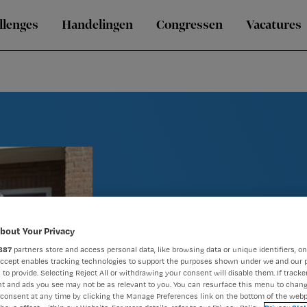
llenges
Handelingen
Congressen
Vacatures
bout Your Privacy
887
partners store and access personal data, like browsing data or unique identifiers, on
Accept enables tracking technologies to support the purposes shown under we and our 
 to provide. Selecting Reject All or withdrawing your consent will disable them. If tracker
De dag van..
t and ads you see may not be as relevant to you. You can resurface this menu to chan
consent at any time by clicking the Manage Preferences link on the bottom of the webp