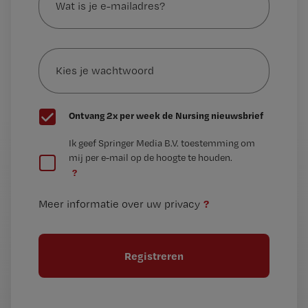
je
e-
Kies
mailadres?
je
*
wachtwoord
G
Ontvang 2x per week de Nursing nieuwsbrief
e
G
Ik geef Springer Media B.V. toestemming om
e
mij per e-mail op de hoogte te houden.
e
n
?
e
t
n
i
?
Meer informatie over uw privacy
t
t
i
e
t
l
e
l
?