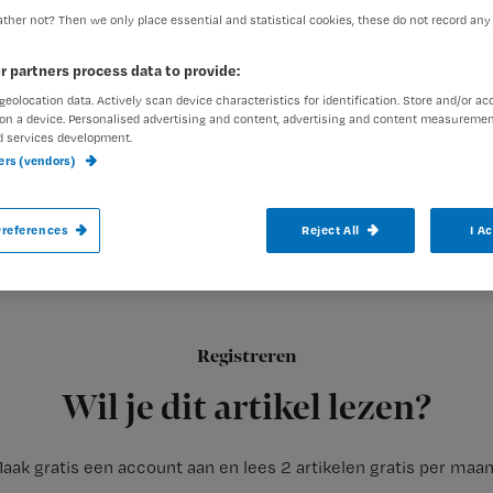
ther not? Then we only place essential and statistical cookies, these do not record any
r partners process data to provide:
Redactie TvV
15 januari 2013
Auteur:
geolocation data. Actively scan device characteristics for identification. Store and/or ac
on a device. Personalised advertising and content, advertising and content measuremen
d services development.
ners (vendors)
references
Reject All
I A
Scherp je kennis en vaardigheden aan tij
Maak bovendien kans op een gratis toega
Registreren
Tijdens deze dag brengen we je op de hoogte van de laatste o
Wil je dit artikel lezen?
aak gratis een account aan en lees 2 artikelen gratis per maa