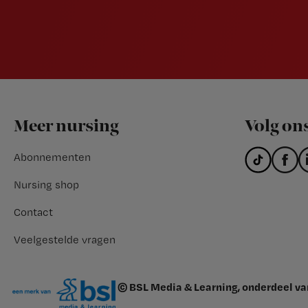
Footer
Meer nursing
Volg on
Abonnementen
Nursing shop
Contact
Veelgestelde vragen
© BSL Media & Learning, onderdeel v