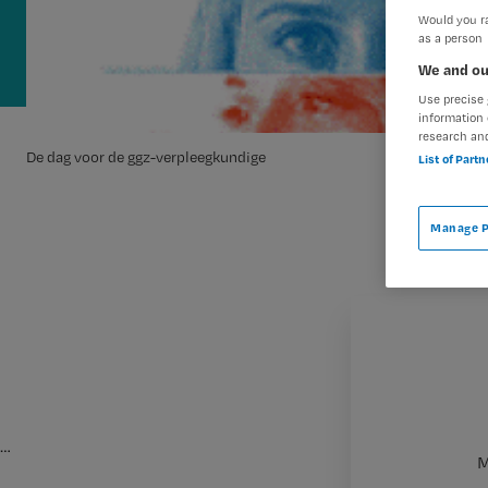
Would you ra
as a person
We and ou
Use precise 
information 
research an
De dag voor de ggz-verpleegkundige
List of Part
Manage P
…
M