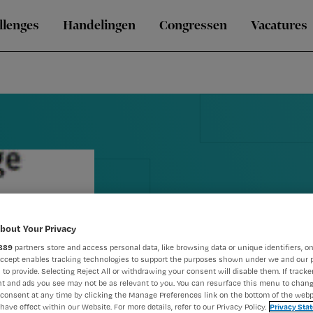
llenges
Handelingen
Congressen
Vacatures
bout Your Privacy
889
partners store and access personal data, like browsing data or unique identifiers, on
Dé dag voor
Accept enables tracking technologies to support the purposes shown under we and our 
 to provide. Selecting Reject All or withdrawing your consent will disable them. If tracker
t and ads you see may not be as relevant to you. You can resurface this menu to chan
verpleegkun
consent at any time by clicking the Manage Preferences link on the bottom of the webp
have effect within our Website. For more details, refer to our Privacy Policy.
Privacy Sta