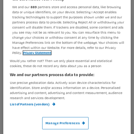
afgelopen weken best wel over na
We and our
889
partners store and access personal data, like browsing
moeten denken.
data or unique identifiers, on your device. Selecting I Accept enables
tracking technologies to support the purposes shown under we and our
partners process data to provide. Selecting Reject All or withdrawing your
consent will disable them. If trackers are disabled, some content and ads
Registreren
you see may not be as relevant to you. You can resurface this menu to
change your choices or withdraw consent at any time by clicking the
Wil je dit artikel lezen?
Is het de niet aflatende papierstroom die vanuit
Manage Preferences link on the bottom of the webpage. Your choices will
beleidsmakers, zorgkantoor en andere
have effect within our Website. For more details, refer to our Privacy
Policy.
Privacy Statement
Maak gratis een account aan en lees 2
…
artikelen gratis per maand
Would you rather not? Then we only place essential and statistical
cookies, these do not record any data about you as a person
Al een account of abonnement?
Log dan in
We and our partners process data to provide:
Use precise geolocation data. Actively scan device characteristics for
identification. Store and/or access information on a device. Personalised
advertising and content, advertising and content measurement, audience
Wat
research and services development.
is
List of Partners (vendors)
je
e-
Manage Preferences
Kies
mailadres?
je
*